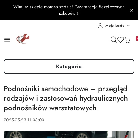
Przejdź do treści głównej
Przejdź do wyszukiwarki
Przejdź do moje konto
Przejdź do menu głównego
Przejdź do stopki
Witaj w sklepie motonarzedzia! Gwaranacja Bezpiecznych
Zakupów !!
Moje konto
Kategorie
Podnośniki samochodowe – przegląd
rodzajów i zastosowań hydraulicznych
podnośników warsztatowych
2025-05-23 11:03:00