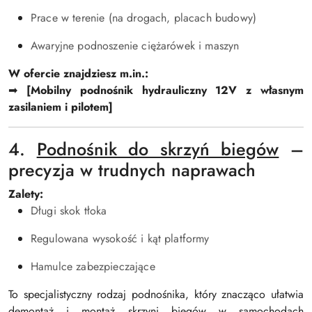
Prace w terenie (na drogach, placach budowy)
Awaryjne podnoszenie ciężarówek i maszyn
W ofercie znajdziesz m.in.:
➡
[Mobilny podnośnik hydrauliczny 12V z własnym
zasilaniem i pilotem]
4.
Podnośnik do skrzyń biegów
–
precyzja w trudnych naprawach
Zalety:
Długi skok tłoka
Regulowana wysokość i kąt platformy
Hamulce zabezpieczające
To specjalistyczny rodzaj podnośnika, który znacząco ułatwia
demontaż i montaż skrzyni biegów w samochodach