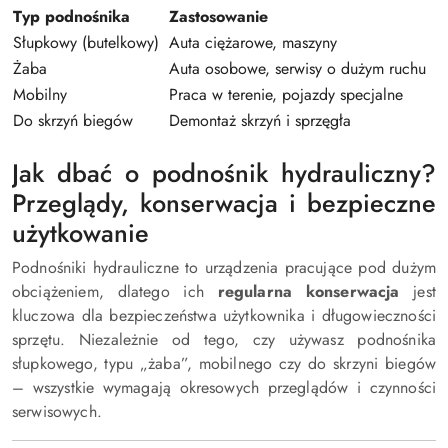
Typ podnośnika
Zastosowanie
Z
Słupkowy (butelkowy)
Auta ciężarowe, maszyny
D
Żaba
Auta osobowe, serwisy o dużym ruchu
M
Mobilny
Praca w terenie, pojazdy specjalne
N
Do skrzyń biegów
Demontaż skrzyń i sprzęgła
P
Jak dbać o podnośnik hydrauliczny?
Przeglądy, konserwacja i bezpieczne
użytkowanie
Podnośniki hydrauliczne to urządzenia pracujące pod dużym
obciążeniem, dlatego ich
regularna konserwacja
jest
kluczowa dla bezpieczeństwa użytkownika i długowieczności
sprzętu. Niezależnie od tego, czy używasz podnośnika
słupkowego, typu „żaba”, mobilnego czy do skrzyni biegów
– wszystkie wymagają okresowych przeglądów i czynności
serwisowych.