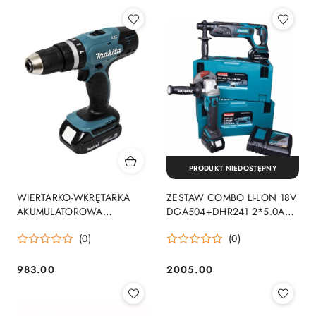
PRODUKT NIEDOSTĘPNY
WIERTARKO-WKRĘTARKA
ZESTAW COMBO LI-LON 18V
AKUMULATOROWA
DGA504+DHR241 2*5.0AH
UDAROWA 18V 2*1.5AH LI 2-
MAKPAC
(0)
(0)
B
983.00
2005.00
Cena:
Cena: