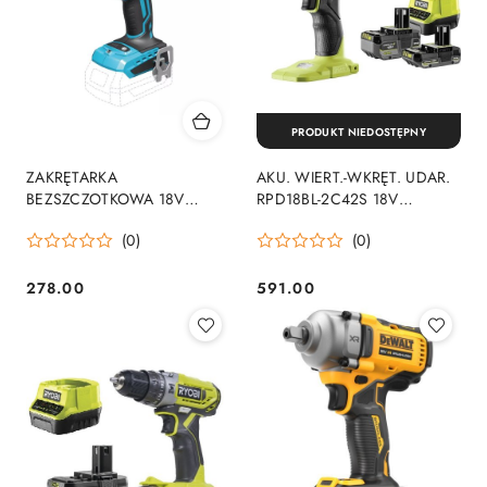
PRODUKT NIEDOSTĘPNY
ZAKRĘTARKA
AKU. WIERT.-WKRĘT. UDAR.
BEZSZCZOTKOWA 18V
RPD18BL-2C42S 18V
220NM 0*AH SAS+
1*2.0AH 1*4.0AH
(0)
(0)
278.00
591.00
Cena:
Cena: