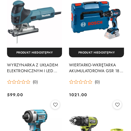
PRODUKT NIEDOSTĘPNY
PRODUKT NIEDOSTĘPNY
WYRZYNARKA Z UKŁADEM
WIERTARKO-WKRĘTARKA
ELEKTRONICZNYM I LED
AKUMULATOROWA GSR 18V-
720W
90C 0*AH
(0)
(0)
599.00
1021.00
Cena:
Cena: