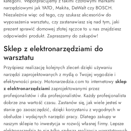
kategorii. Współpracujemy z takimi czołowymi markami
narzędziowymi jak YATO, Makita, DeWalt czy BOSCH.
Niezależnie więc od tego, czy szukasz akcesoriów do
wyposażenia warsztatu, czy zastanawiasz się nad tym, jaki
prezent sprawić domowej złotej rączce to u nas znajdziesz
odpowiedni produkt. Zapraszamy do zakupów!
Sklep z elektronarzędziami do
warsztatu
Przyśpiesz realizację kolejnych zleceń dzięki używaniu
narzędzi zaprojektowanych z myślą o Twojej wygodzie i
efektywności pracy. Motonarzedzia.com to internetowy
sklep
z elektronarzędziami
zaprojektowanymi przez
profesjonalistów i dla profesjonalistów. Każdy profesjonalista
dobrze zna wartość czasu. Zastanów się, jak wiele jesteś w
stanie go zaoszczędzić, dzięki korzystaniu z wygodnych w
obsłudze i wydajnych narzędzi pracy. Dlatego zakupy w
naszym sklepie to inwestycja w rozwój własnej firmy. Lepsze
elektronarzędzia to nie tylko szybsza realizacja warsztatowych