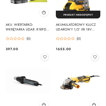
PRODUKT NIEDOSTĘPNY
AKU. WIERTARKO-
AKUMULATOROWY KLUCZ
WKRĘTARKA UDAR. R18PD2-
UDAROWY 1/2' XR 18V
120B 18V 1*2.0AH ONE+
2*5.0 AH
(0)
(0)
397.00
1655.00
Cena:
Cena: