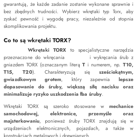
gwarantują, że każde zadanie zostanie wykonane sprawnie i
bez zbędnych trudności. Wybierz wkrętaki typ Torx, aby
zyskać pewność i wygodę pracy, niezależnie od stopnia
skomplikowania projektu.
Co to są wkrętaki TORX?
Wkrętaki TORX
to specjalistyczne narzędzia
przeznaczone do wkręcania i wykręcania śrub z
gniazdem TORX (oznaczanym literą
T
i numerem, np.
T10,
T15, T20
). Charakteryzują się
sześciokątnym,
gwiazdkowym grotem
, który zapewnia
lepsze
dopasowanie do śruby, większą siłę nacisku oraz
minimalizuje ryzyko uszkodzenia łba śruby
.
Wkrętaki TORX są szeroko stosowane w
mechanice
samochodowej, elektronice, przemyśle oraz
majsterkowaniu
, ponieważ śruby TORX znajdują się w
urządzeniach elektronicznych, pojazdach, a także w
konstrukcjach metalowych i drewnianych.