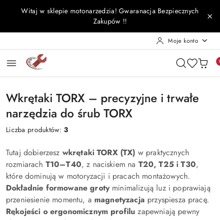
Przejdź do treści głównej
Przejdź do wyszukiwarki
Przejdź do moje konto
Przejdź do menu głównego
Przejdź do stopki
Witaj w sklepie motonarzedzia! Gwaranacja Bezpiecznych
Zakupów !!
Moje konto
Wkrętaki TORX – precyzyjne i trwałe
narzędzia do śrub TORX
Liczba produktów:
3
Tutaj dobierzesz
wkrętaki TORX (TX)
w praktycznych
rozmiarach
T10–T40
, z naciskiem na
T20, T25 i T30
,
które dominują w motoryzacji i pracach montażowych.
Dokładnie formowane groty
minimalizują luz i poprawiają
przeniesienie momentu, a
magnetyzacja
przyspiesza pracę.
Rękojeści o ergonomicznym profilu
zapewniają pewny