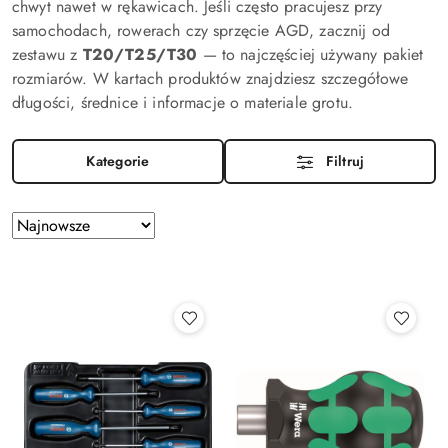
chwyt nawet w rękawicach. Jeśli często pracujesz przy
samochodach, rowerach czy sprzęcie AGD, zacznij od
zestawu z
T20/T25/T30
— to najczęściej używany pakiet
rozmiarów. W kartach produktów znajdziesz szczegółowe
długości, średnice i informacje o materiale grotu.
Kategorie
Filtruj
Zastosowano
Sortuj
według
sortowanie:
Najnowsze.