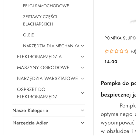
FELGI SAMOCHODOWE
ZESTAWY CZĘŚCI
BLACHARSKICH
OLEJE
POMPKA SŁUP
NARZĘDZIA DLA MECHANIKA
(0
ELEKTRONARZĘDZIA
14.00
Cena:
MASZYNY OGRODOWE
NARZĘDZIA WARSZTATOWE
Pompka do po
OSPRZĘT DO
bezpiecznej j
ELEKTRONARZĘDZI
Pompka do p
Nasze Kategorie
optymalnego 
wypompować p
Narzędzia Adler
w obsłudze i