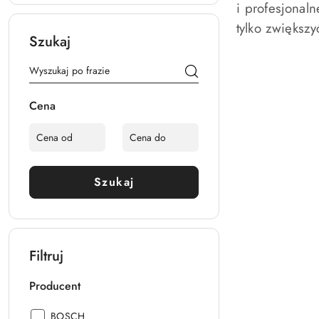
i profesjona
tylko zwiększ
Szukaj
Cena
Szukaj
Filtruj
Producent
Producent:
BOSCH