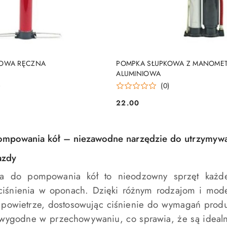
DO KOSZYKA
DO KOSZYKA
KOWA RĘCZNA
POMPKA SŁUPKOWA Z MANOME
ALUMINIOWA
)
(0)
22.00
Cena:
mpowania kół – niezawodne narzędzie do utrzymywan
azdy
ompowania kół to nieodzowny sprzęt każdego w
ciśnienia w oponach. Dzięki różnym rodzajom i mo
owietrze, dostosowując ciśnienie do wymagań produ
 wygodne w przechowywaniu, co sprawia, że są ideal