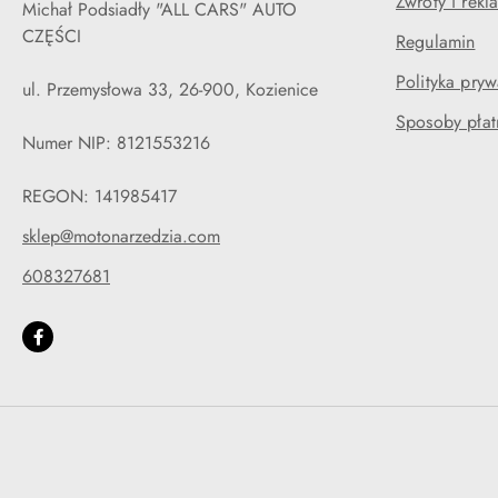
Zwroty i rekl
Michał Podsiadły "ALL CARS" AUTO
CZĘŚCI
Regulamin
Polityka pryw
ul. Przemysłowa 33, 26-900, Kozienice
Sposoby płat
Numer NIP: 8121553216
REGON: 141985417
sklep@motonarzedzia.com
608327681