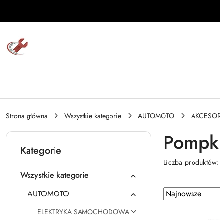
Przejdź do treści głównej
Przejdź do wyszukiwarki
Przejdź do moje konto
Przejdź do menu głównego
Przejdź do stopki
Strona główna
Wszystkie kategorie
AUTOMOTO
AKCESOR
Pompki
Kategorie
Liczba produktów
Wszystkie kategorie
Zastosowano
Sortuj
AUTOMOTO
według
sortowanie:
ELEKTRYKA SAMOCHODOWA
Najnowsze.