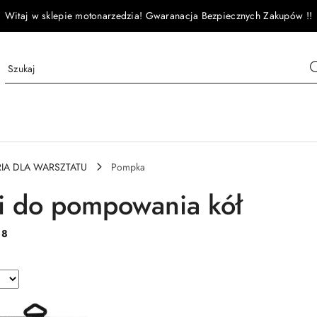
Witaj w sklepie motonarzedzia! Gwaranacja Bezpiecznych Zakupów !!
IA DLA WARSZTATU
Pompka
 do pompowania kół
:
8