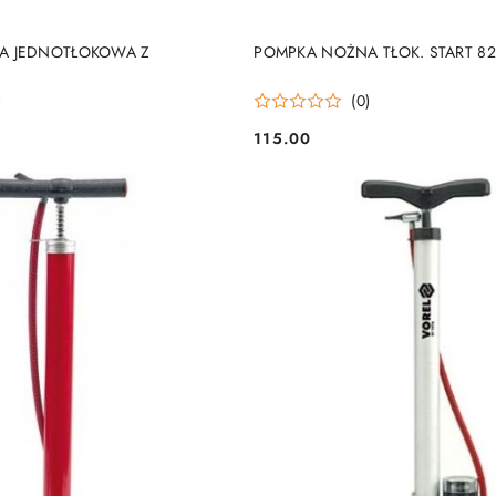
DO KOSZYKA
DO KOSZYKA
A JEDNOTŁOKOWA Z
POMPKA NOŻNA TŁOK. START 8
)
(0)
115.00
Cena: