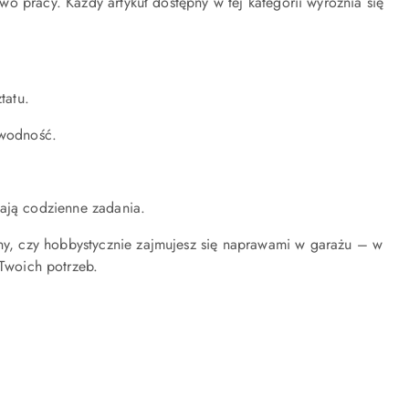
o pracy. Każdy artykuł dostępny w tej kategorii wyróżnia się
tatu.
awodność.
iają codzienne zadania.
ny, czy hobbystycznie zajmujesz się naprawami w garażu – w
woich potrzeb.