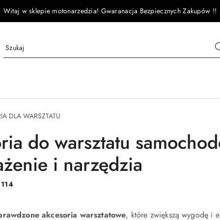
Witaj w sklepie motonarzedzia! Gwaranacja Bezpiecznych Zakupów !!
IA DLA WARSZTATU
ria do warsztatu samocho
żenie i narzędzia
:
114
prawdzone akcesoria warsztatowe
, które zwiększą wygodę i 