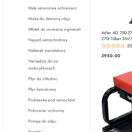
Mata serwisowa ochraniacz
Miska do zlewania oleju
Młotek do usuwania wgnieceń
PRO
Adler AD 750-27
270l 10bar 550 
Najazd samochodowy
(0
Nalewak warsztatowy
3950.00
Cena:
Narzędzie do osi
motocyklowych
Płyn do chłodnic
Płyn hamulcowy
Podstawka pod samochód
Pokrowiec ochronny
Pompa do oleju
Pompka