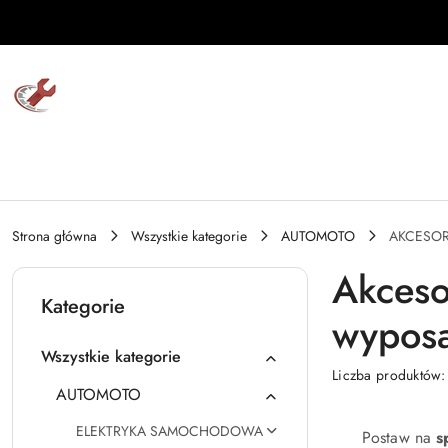
Przejdź do treści głównej
Przejdź do wyszukiwarki
Przejdź do moje konto
Przejdź do menu głównego
Przejdź do stopki
Strona główna
Wszystkie kategorie
AUTOMOTO
AKCESOR
Akceso
Kategorie
wyposa
Wszystkie kategorie
Liczba produktów
AUTOMOTO
ELEKTRYKA SAMOCHODOWA
Postaw na
s