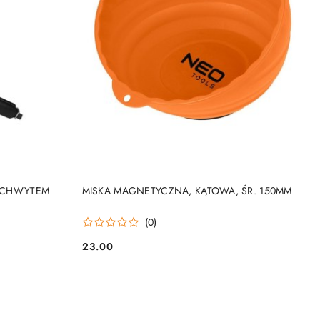
NY
PRODUKT NIEDOSTĘPNY
 UCHWYTEM
MISKA MAGNETYCZNA, KĄTOWA, ŚR. 150MM
(0)
23.00
Cena: