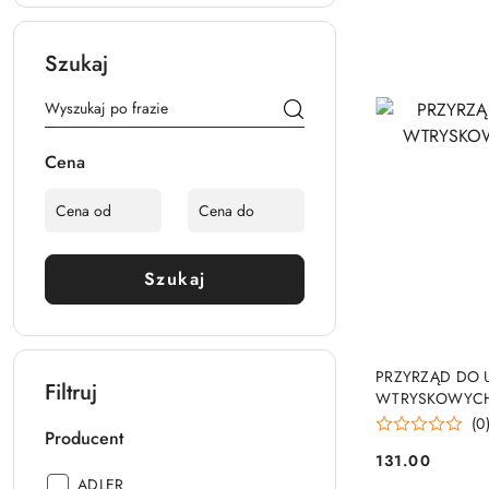
Szukaj
Cena
Szukaj
PRZYRZĄD DO 
Filtruj
WTRYSKOWYCH 
(0
Producent
131.00
Cena:
Producent:
ADLER