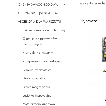
warsztatu – le
CHEMIA SAMOCHODOWA
CHEMIA SPECJALISTYCZNA
Zastosowano
Sortuj
AKCESORIA DLA WARSZTATU
według
sortowanie:
Ciśnieniomierz samochodowy
Najnowsze.
Giętarka do przewodów
hamulcowych
Klemy do akumulatora
Kompresor samochodowy
Leżanka warsztatowa
Linka holownicza
Listwa magnetyczna
Lusterko inspekcyjne
Mata przeciwszronowa