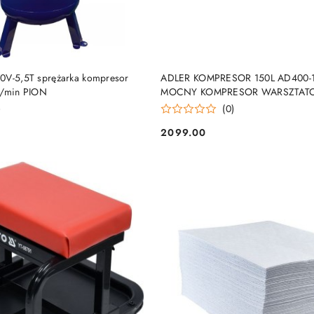
DUKT NIEDOSTĘPNY
DO KOSZYKA
0V-5,5T sprężarka kompresor
ADLER KOMPRESOR 150L AD400-1
l/min PION
MOCNY KOMPRESOR WARSZTAT
230V
)
(0)
2099.00
Cena: