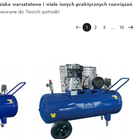
ziska warsztatowe i wiele innych praktycznych rozwiązań
.
pasowane do Twoich potrzeb!
...
1
2
3
10