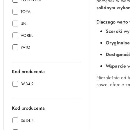
porządek w warsz
solidnym wykon
Producent:
TOYA
Dlaczego warto 
Producent:
UN
Szeroki wy
Producent:
VOREL
Oryginaln
Producent:
YATO
Dostępność
Wsparcie w
Kod producenta
Niezależnie od 
Kod
3634.2
naszej ofercie 
producenta:
Kod producenta
Kod
3634.4
producenta: