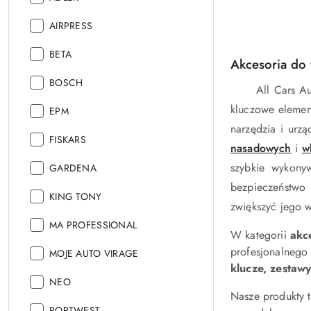
Producent:
AIRPRESS
Producent:
BETA
Akcesoria do
Producent:
BOSCH
All Cars A
kluczowe elemen
Producent:
EPM
narzędzia i urzą
Producent:
FISKARS
nasadowych
i
w
szybkie wykonyw
Producent:
GARDENA
bezpieczeństwo
Producent:
KING TONY
zwiększyć jego w
Producent:
MA PROFESSIONAL
W kategorii
akc
profesjonalnego
Producent:
MOJE AUTO VIRAGE
klucze, zestaw
Producent:
NEO
Nasze produkty
Producent:
PORTWEST