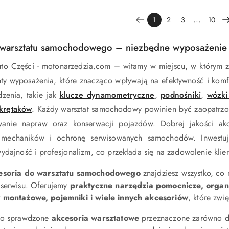
...
1
2
3
10
 warsztatu samochodowego – niezbędne wyposażenie 
uto Części - motonarzedzia.com – witamy w miejscu, w którym z
ty wyposażenia, które znacząco wpływają na efektywność i komfo
dzenia, takie jak
klucze dynamometryczne
,
podnośniki
,
wózki
krętaków
. Każdy warsztat samochodowy powinien być zaopatrzony
anie napraw oraz konserwacji pojazdów. Dobrej jakości akce
 mechaników i ochronę serwisowanych samochodów. Inwestu
ydajność i profesjonalizm, co przekłada się na zadowolenie klie
esoria do warsztatu samochodowego
znajdziesz wszystko, co
 serwisu. Oferujemy
praktyczne narzędzia pomocnicze, organiz
y montażowe, pojemniki i wiele innych akcesoriów
, które zwi
 to sprawdzone
akcesoria warsztatowe
przeznaczone zarówno dla