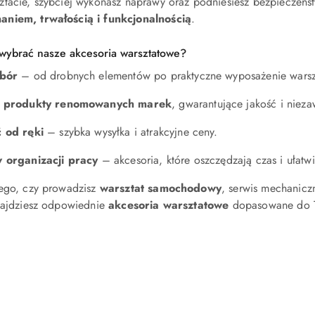
tacie, szybciej wykonasz naprawy oraz podniesiesz bezpieczeństw
aniem, trwałością i funkcjonalnością
.
wybrać nasze akcesoria warsztatowe?
bór
– od drobnych elementów po praktyczne wyposażenie warsz
e produkty renomowanych marek
, gwarantujące jakość i niez
 od ręki
– szybka wysyłka i atrakcyjne ceny.
 organizacji pracy
– akcesoria, które oszczędzają czas i ułatw
tego, czy prowadzisz
warsztat samochodowy
, serwis mechanicz
znajdziesz odpowiednie
akcesoria warsztatowe
dopasowane do T