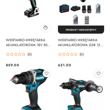
PRODUKT NIEDOSTĘPNY
WIERTARKO-WKRĘTARKA
WIERTARKO-WKRĘTARKA
AKUMULATOROWA 18V BS
AKUMULATOROWA GSR 12V-
18 L BL
30 2*2.0AH + ACC
(0)
(0)
859.00
621.00
Cena:
Cena: