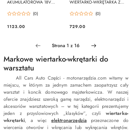
AKUMULATOROWA 18V
WIERTARKO-WKRĘTARKA Z
2*3.0AH LI-LON 2 BIEGI
UDAREM PS XR 18V 1*1.7AH
(0)
(0)
1123.00
729.00
Cena:
Cena:
Markowe wiertarko-wkrętarki do
warsztatu
All Cars Auto Części - motonarzędzia.com witamy w
miejscu, w którym za jednym zamachem zaopatrzysz cały
warsztat i koncik domowego majsterkowicza. W naszej
ofercie znajdziesz szeroką gamę narzędzi, elektronarzędzi i
akcesoriów warsztatowych – w tej kategorii prezentujemy
jeden z przyslowiowych „klasyków”, czyli
wiertarko-
wkrętarki
, a więc
elektronarzędzia
przeznaczone do
wiercenia otworów i wkręcania lub wykręcania wkrętów.