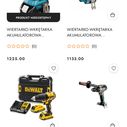
PRODUKT NIEDOSTĘPNY
WIERTARKO-WKRĘTARKA
WIERTARKO-WKRĘTARKA
AKUMULATOROWA
AKUMULATOROWA
UDAROWA 18V 2*5.0AH LI
UDAROWA 40V XGT 0*AH
(0)
(0)
MAKPA
1225.00
1133.00
Cena:
Cena: