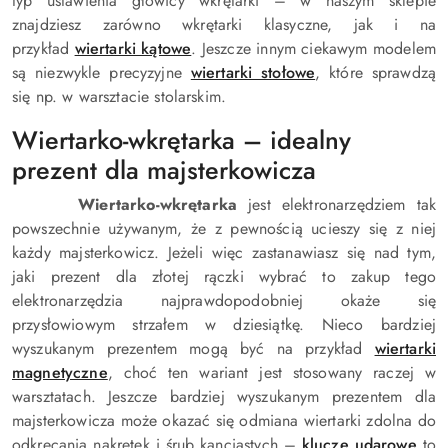
typ ustawienia głowicy wkrętarki – w naszym sklepie
znajdziesz zarówno wkrętarki klasyczne, jak i na
przykład
wiertarki kątowe
. Jeszcze innym ciekawym modelem
są niezwykle precyzyjne
wiertarki stołowe
, które sprawdzą
się np. w warsztacie stolarskim.
Wiertarko-wkrętarka – idealny
prezent dla majsterkowicza
Wiertarko-wkrętarka
jest elektronarzędziem tak
powszechnie używanym, że z pewnością ucieszy się z niej
każdy majsterkowicz. Jeżeli więc zastanawiasz się nad tym,
jaki prezent dla złotej rączki wybrać to zakup tego
elektronarzędzia najprawdopodobniej okaże się
przysłowiowym strzałem w dziesiątkę. Nieco bardziej
wyszukanym prezentem mogą być na przykład
wiertarki
magnetyczne
, choć ten wariant jest stosowany raczej w
warsztatach. Jeszcze bardziej wyszukanym prezentem dla
majsterkowicza może okazać się odmiana wiertarki zdolna do
odkręcania nakrętek i śrub kanciastych –
klucze udarowe
to