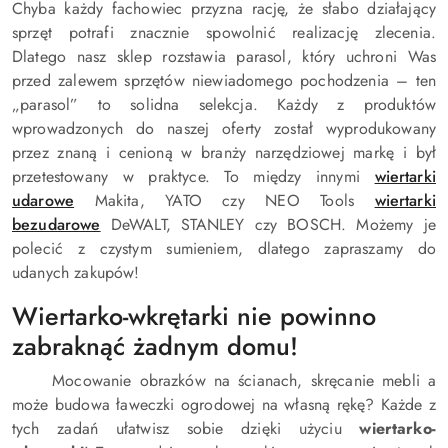
Chyba każdy fachowiec przyzna rację, że słabo działający
sprzęt potrafi znacznie spowolnić realizację zlecenia.
Dlatego nasz sklep rozstawia parasol, który uchroni Was
przed zalewem sprzętów niewiadomego pochodzenia – ten
„parasol” to solidna selekcja. Każdy z produktów
wprowadzonych do naszej oferty został wyprodukowany
przez znaną i cenioną w branży narzędziowej markę i był
przetestowany w praktyce. To między innymi
wiertarki
udarowe
Makita, YATO czy NEO Tools
wiertarki
bezudarowe
DeWALT, STANLEY czy BOSCH. Możemy je
polecić z czystym sumieniem, dlatego zapraszamy do
udanych zakupów!
Wiertarko-wkrętarki nie powinno
zabraknąć żadnym domu!
Mocowanie obrazków na ścianach, skręcanie mebli a
może budowa ławeczki ogrodowej na własną rękę? Każde z
tych zadań ułatwisz sobie dzięki użyciu
wiertarko-