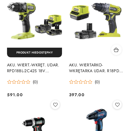
PRODUKT NIEDOSTĘPNY
AKU. WIERT.-WKRĘT. UDAR.
AKU. WIERTARKO-
RPD18BL-2C42S 18V
WKRĘTARKA UDAR. R18PD2-
1*2.0AH 1*4.0AH
120B 18V 1*2.0AH ONE+
(0)
(0)
591.00
397.00
Cena:
Cena: