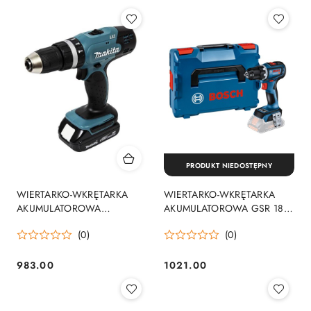
PRODUKT NIEDOSTĘPNY
WIERTARKO-WKRĘTARKA
WIERTARKO-WKRĘTARKA
AKUMULATOROWA
AKUMULATOROWA GSR 18V-
UDAROWA 18V 2*1.5AH LI 2-
90C 0*AH
(0)
(0)
B
983.00
1021.00
Cena:
Cena: