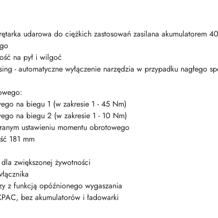
rętarka udarowa do ciężkich zastosowań zasilana akumulatorem 
ego
ść na pył i wilgoć
ing - automatyczne wyłączenie narzędzia w przypadku nagłego spow
towego:
ego na biegu 1 (w zakresie 1 - 45 Nm)
wego na biegu 2 (w zakresie 1 - 10 Nm)
branym ustawieniu momentu obrotowego
ość 181 mm
 dla zwiększonej żywotności
włącznika
zy z funkcją opóźnionego wygaszania
PAC, bez akumulatorów i ładowarki