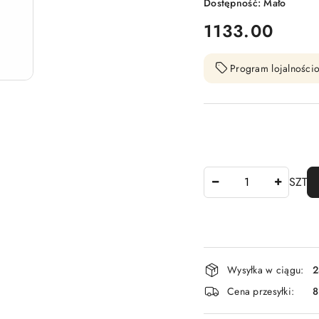
Dostępność:
Mało
cena:
1133.00
Program lojalnościo
Ilość
SZT
Dostępność
Wysyłka w ciągu:
2
i
Cena przesyłki:
dostawa