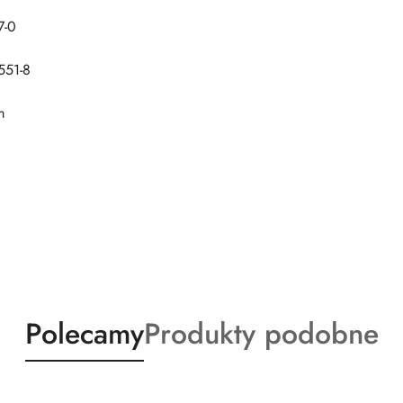
7-0
551-8
m
Produkty
Produkty
Polecamy
Produkty podobne
o
o