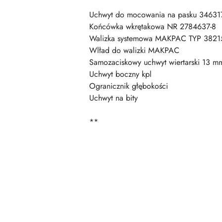
Uchwyt do mocowania na pasku 34631
Końcówka wkrętakowa NR 2784637-8
Walizka systemowa MAKPAC TYP 3821
Wlład do walizki MAKPAC
Samozaciskowy uchwyt wiertarski 13 m
Uchwyt boczny kpl
Ogranicznik głębokości
Uchwyt na bity
**
Pomiń karuzelę produktów