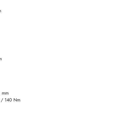
h
m
20 mm
8 / 140 Nm