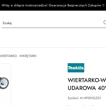
Witaj w sklepie motonarzedzia! Gwaranacja Bezpiecznych Zakupów !!
WIERTARKO - WKRĘTARKI
NAZWA
PRODUCENTA:
MAKITA
WIERTARKO-
UDAROWA 40V
Symbol:
M HP001GZ01