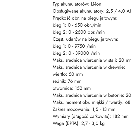
Typ akumulatorów: Li-ion
Obsługiwane akumulatory: 2,5 / 4,0 A
Prędkość obr. na biegu jałowym:
bieg 1: 0 - 650 obr./min
bieg 2: 0 - 2600 obr./min
Częst. udarów na biegu jałowym:
bieg 1: 0 - 9750 /min
bieg 2: 0 - 39000 /min
Maks. średnica wiercenia w stali: 20 m
Maks. średnica wiercenia w drewnie:
wiertło: 50 mm
sednik: 76 mm
otwornica: 152 mm
Maks. średnica wiercenia w betonie: 
Maks. moment obr. miękki / twardy: 6
Zakres mocowania: 1,5 - 13 mm
Wymiary (długość całkowita): 182 mm
Waga (EPTA): 2,7 - 3,0 kg