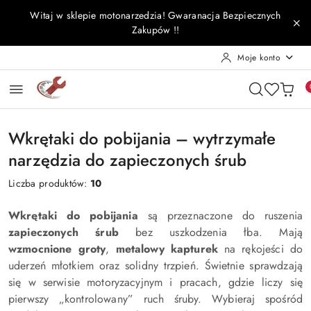
Przejdź do treści głównej
Przejdź do wyszukiwarki
Przejdź do moje konto
Przejdź do menu głównego
Przejdź do stopki
Witaj w sklepie motonarzedzia! Gwaranacja Bezpiecznych
Zakupów !!
Moje konto
Wkrętaki do pobijania – wytrzymałe
narzędzia do zapieczonych śrub
Liczba produktów:
10
Wkrętaki do pobijania
są przeznaczone do ruszenia
zapieczonych śrub
bez uszkodzenia łba. Mają
wzmocnione groty
,
metalowy kapturek
na rękojeści do
uderzeń młotkiem oraz solidny trzpień. Świetnie sprawdzają
się w serwisie motoryzacyjnym i pracach, gdzie liczy się
pierwszy „kontrolowany” ruch śruby. Wybieraj spośród