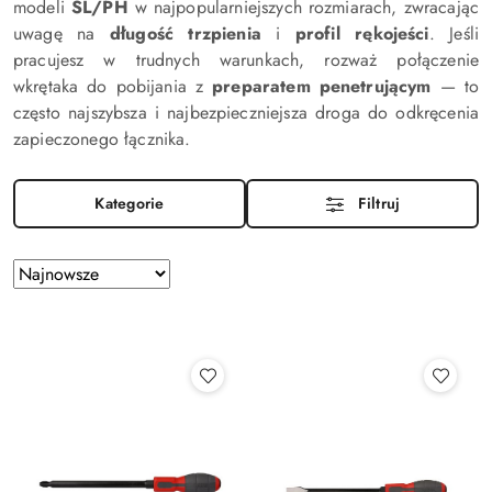
modeli
SL/PH
w najpopularniejszych rozmiarach, zwracając
uwagę na
długość trzpienia
i
profil rękojeści
. Jeśli
pracujesz w trudnych warunkach, rozważ połączenie
wkrętaka do pobijania z
preparatem penetrującym
— to
często najszybsza i najbezpieczniejsza droga do odkręcenia
zapieczonego łącznika.
Kategorie
Filtruj
Zastosowano
Sortuj
według
sortowanie:
Najnowsze.