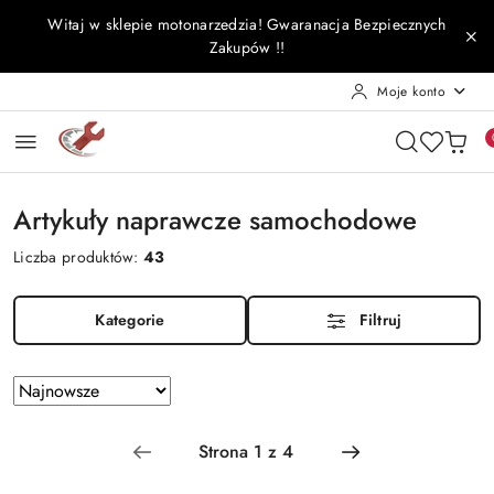
Przejdź do treści głównej
Przejdź do wyszukiwarki
Przejdź do moje konto
Przejdź do menu głównego
Przejdź do stopki
Witaj w sklepie motonarzedzia! Gwaranacja Bezpiecznych
Zakupów !!
Moje konto
Artykuły naprawcze samochodowe
Liczba produktów:
43
Kategorie
Filtruj
Zastosowano
Sortuj
według
sortowanie:
Najnowsze.