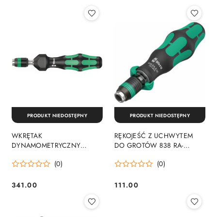
PRODUKT NIEDOSTĘPNY
PRODUKT NIEDOSTĘPNY
WKRĘTAK
RĘKOJEŚĆ Z UCHWYTEM
DYNAMOMETRYCZNY
DO GROTÓW 838 RA-
NASTAWNY 0.3-1.2NM
R,FUNKCJA GRZECH. 1/4''
(0)
(0)
UCHWYT RAPIDATOR
341.00
111.00
Cena:
Cena: