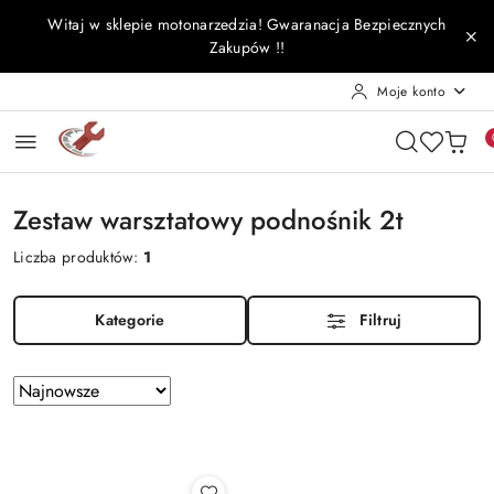
Przejdź do treści głównej
Przejdź do wyszukiwarki
Przejdź do moje konto
Przejdź do menu głównego
Przejdź do stopki
Witaj w sklepie motonarzedzia! Gwaranacja Bezpiecznych
Zakupów !!
Moje konto
Zestaw warsztatowy podnośnik 2t
Liczba produktów:
1
Kategorie
Filtruj
Zastosowano
Sortuj
według
sortowanie:
Najnowsze.