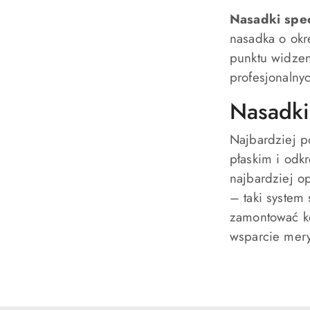
Nasadki spec
nasadka o okr
punktu widzen
profesjonalnyc
Nasadki
Najbardziej p
płaskim i odk
najbardziej o
– taki system
zamontować ko
wsparcie mery