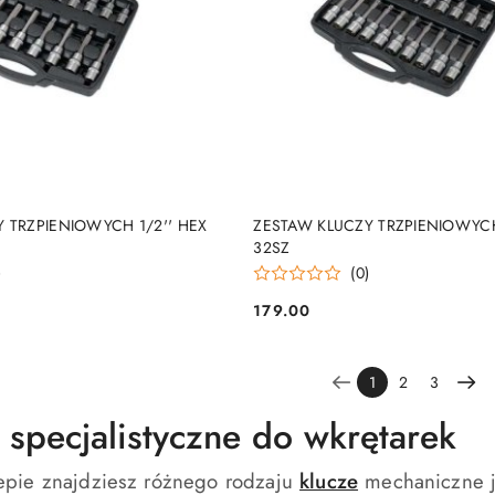
DO KOSZYKA
DO KOSZYKA
 TRZPIENIOWYCH 1/2'' HEX
ZESTAW KLUCZY TRZPIENIOWYCH
32SZ
)
(0)
179.00
Cena:
1
2
3
 specjalistyczne do wkrętarek
pie znajdziesz różnego rodzaju
klucze
mechaniczne j