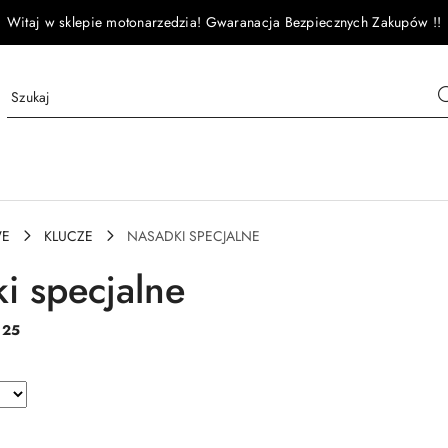
Witaj w sklepie motonarzedzia! Gwaranacja Bezpiecznych Zakupów !!
WE
KLUCZE
NASADKI SPECJALNE
i specjalne
:
25