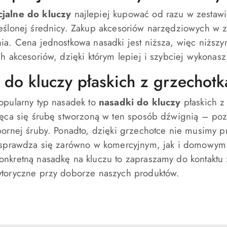
jalne do kluczy
najlepiej kupować od razu w zestawi
eślonej średnicy. Zakup akcesoriów narzędziowych w ze
ia. Cena jednostkowa nasadki jest niższa, więc niżs
h akcesoriów, dzięki którym lepiej i szybciej wykonasz
 do kluczy płaskich z grzechotk
opularny typ nasadek to
nasadki do kluczy
płaskich z
ręca się śrubę stworzoną w ten sposób dźwignią – pozw
pornej śruby. Ponadto, dzięki grzechotce nie musimy p
 sprawdza się zarówno w komercyjnym, jak i domowym za
nkretną nasadkę na kluczu to zapraszamy do kontaktu
toryczne przy doborze naszych produktów.