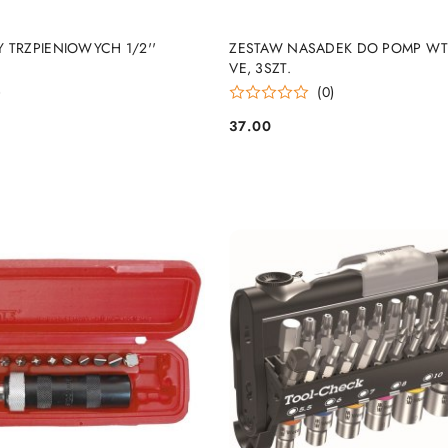
PRODUKT NIEDOSTĘP
DO KOSZYKA
 TRZPIENIOWYCH 1/2''
ZESTAW NASADEK DO POMP W
VE, 3SZT.
)
(0)
37.00
Cena: