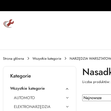
Przejdź do treści głównej
Przejdź do wyszukiwarki
Przejdź do moje konto
Przejdź do menu głównego
Przejdź do stopki
Strona główna
Wszystkie kategorie
NARZĘDZIA WARSZTATO
Nasadk
Kategorie
Liczba produktów
Wszystkie kategorie
Zastosowano
Sortuj
AUTOMOTO
według
sortowanie:
ELEKTRONARZĘDZIA
Najnowsze.