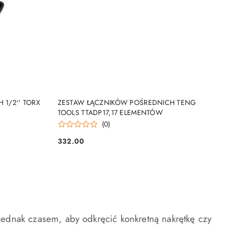
PRODUKT NIEDOSTĘPNY
 1/2'' TORX
ZESTAW ŁĄCZNIKÓW POŚREDNICH TENG
TOOLS TTADP17,17 ELEMENTÓW
(0)
332.00
Cena:
ednak czasem, aby odkręcić konkretną nakrętkę czy