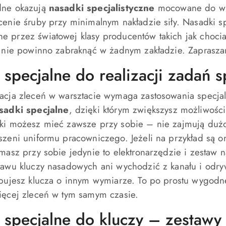
dne okazują
nasadki specjalistyczne
mocowane do wkr
enie śruby przy minimalnym nakładzie siły. Nasadki spec
 przez światowej klasy producentów takich jak chociaż
h nie powinno zabraknąć w żadnym zakładzie. Zaprasza
 specjalne do realizacji zadań 
acja zleceń w warsztacie wymaga zastosowania specja
sadki specjalne
, dzięki którym zwiększysz możliwośc
ki możesz mieć zawsze przy sobie – nie zajmują dużo
szeni uniformu pracowniczego. Jeżeli na przykład są 
 masz przy sobie jedynie to elektronarzędzie i zestaw
tawu kluczy nasadowych ani wychodzić z kanału i odry
ebujesz klucza o innym wymiarze. To po prostu wygodn
ięcej zleceń w tym samym czasie.
 specjalne do kluczy – zestawy