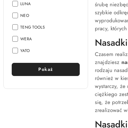
Producent:
śrubę niezbę
LUNA
szybkie odkręc
Producent:
NEO
wyprodukowane
Producent:
TENG TOOLS
pracy, któryc
Producent:
WERA
Nasadki
Producent:
YATO
Czasem realiz
znajdziesz
na
Pokaż
rodzaju nasad
również w kie
wystarczy, że
ciężkiego zes
się, że potrz
zrealizować w
Nasadki