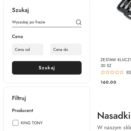
Szukaj
Cena
ZESTAW KLUCZY
30 SZ
Szukaj
(0
160.00
Cena:
Filtruj
Producent
Nasadki
Producent:
KING TONY
W naszym skle