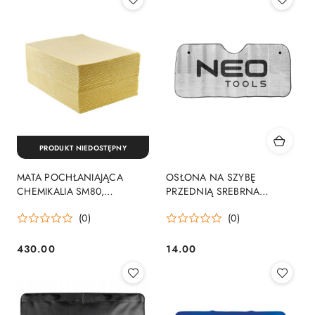
PRODUKT NIEDOSTĘPNY
MATA POCHŁANIAJĄCA
OSŁONA NA SZYBĘ
CHEMIKALIA SM80,
PRZEDNIĄ SREBRNA
OPAK.200SZT.
138X70CM
(0)
(0)
430.00
14.00
Cena:
Cena: