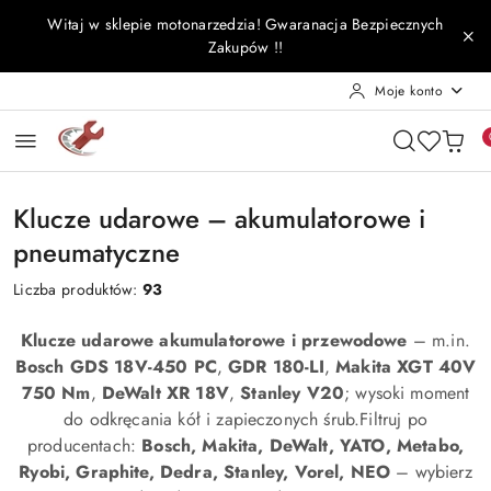
Przejdź do treści głównej
Przejdź do wyszukiwarki
Przejdź do moje konto
Przejdź do menu głównego
Przejdź do stopki
Witaj w sklepie motonarzedzia! Gwaranacja Bezpiecznych
Zakupów !!
Moje konto
Klucze udarowe – akumulatorowe i
pneumatyczne
Liczba produktów:
93
Klucze udarowe akumulatorowe i przewodowe
– m.in.
Bosch GDS 18V-450 PC
,
GDR 180-LI
,
Makita XGT 40V
750 Nm
,
DeWalt XR 18V
,
Stanley V20
; wysoki moment
do odkręcania kół i zapieczonych śrub.Filtruj po
producentach:
Bosch, Makita, DeWalt, YATO, Metabo,
Ryobi, Graphite, Dedra, Stanley, Vorel, NEO
– wybierz