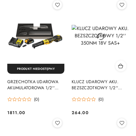
PRODUKT NIEDOSTĘPNY
GRZECHOTKA UDAROWA
KLUCZ UDAROWY AKU.
AKUMULATOROWA 1/2''
BEZSZCZOTKOWY 1/2''
3/8'' XR 18V 2*1.7AH
350NM 18V SAS+
(0)
(0)
1811.00
264.00
Cena:
Cena: