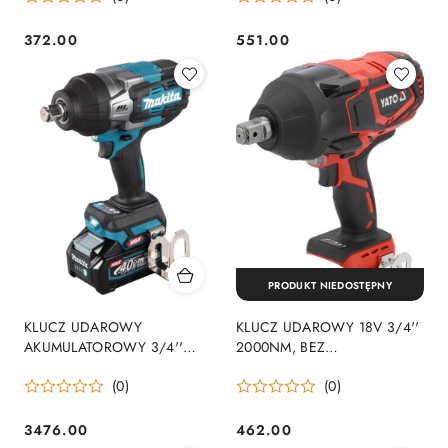
372.00
551.00
Cena:
Cena:
PRODUKT NIEDOSTĘPNY
KLUCZ UDAROWY
KLUCZ UDAROWY 18V 3/4''
AKUMULATOROWY 3/4''
2000NM, BEZ
1800NM 40V XGT 2*4.0AH
AKUMULATORA
(0)
(0)
MAK
3476.00
462.00
Cena:
Cena: