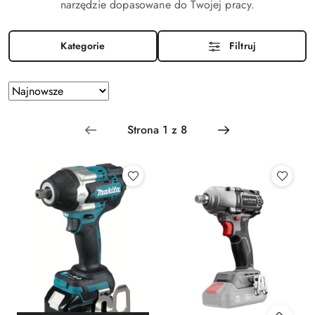
narzędzie dopasowane do Twojej pracy.
Kategorie
Filtruj
Zastosowano
Sortuj
według
sortowanie:
Najnowsze.