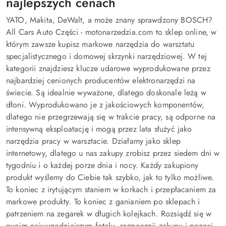
najlepszych cenach
YATO, Makita, DeWalt, a może znany sprawdzony BOSCH?
All Cars Auto Części - motonarzedzia.com to sklep online, w
którym zawsze kupisz markowe narzędzia do warsztatu
specjalistycznego i domowej skrzynki narzędziowej. W tej
kategorii znajdziesz klucze udarowe wyprodukowane przez
najbardziej cenionych producentów elektronarzędzi na
świecie. Są idealnie wyważone, dlatego doskonale leżą w
dłoni. Wyprodukowano je z jakościowych komponentów,
dlatego nie przegrzewają się w trakcie pracy, są odporne na
intensywną eksploatację i mogą przez lata służyć jako
narzędzia pracy w warsztacie. Działamy jako sklep
internetowy, dlatego u nas zakupy zrobisz przez siedem dni w
tygodniu i o każdej porze dnia i nocy. Każdy zakupiony
produkt wyślemy do Ciebie tak szybko, jak to tylko możliwe.
To koniec z irytującym staniem w korkach i przepłacaniem za
markowe produkty. To koniec z ganianiem po sklepach i
patrzeniem na zegarek w długich kolejkach. Rozsiądź się w
swoim najwygodniejszym fotelu, rozpocznij zakupy i poznaj