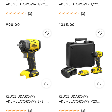
AKUMULATOROWA 1/2''
AKUMULATOROWY 1/2''
3/8'' XR 18V 0*AH
750NM 40V XGT 0*AH MAKP
(0)
(0)
990.00
1345.00
Cena:
Cena:
KLUCZ UDAROWY
KLUCZ UDAROWY
AKUMULATOROWY 3/8''
AKUMULATOROWY V20
V20 18V 0*AH
2*2.0AH
(0)
(0)