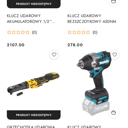
PRODUKT NIEDOSTĘPNY
KLUCZ UDAROWY
KLUCZ UDAROWY
AKUMULATOROWY 1/2''
BEZSZCZOTKOWY 450NM
700NM 18V 2*5.0*AH
(0)
(0)
2107.00
278.00
Cena:
Cena:
PRODUKT NIEDOSTĘPNY
GRZECHOTKA UDAROWA
KLUCZ UDAROWY