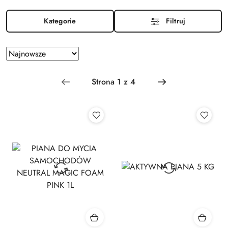
Kategorie
Filtruj
Zastosowano
Sortuj
według
sortowanie:
Najnowsze.