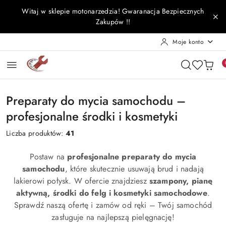
Przejdź do treści głównej
Przejdź do wyszukiwarki
Przejdź do moje konto
Przejdź do menu głównego
Przejdź do stopki
Witaj w sklepie motonarzedzia! Gwaranacja Bezpiecznych
Zakupów !!
Moje konto
Preparaty do mycia samochodu –
profesjonalne środki i kosmetyki
Liczba produktów:
41
Postaw na
profesjonalne preparaty do mycia
samochodu
, które skutecznie usuwają brud i nadają
lakierowi połysk. W ofercie znajdziesz
szampony, pianę
aktywną, środki do felg i kosmetyki samochodowe
.
Sprawdź naszą ofertę i zamów od ręki – Twój samochód
zasługuje na najlepszą pielęgnację!