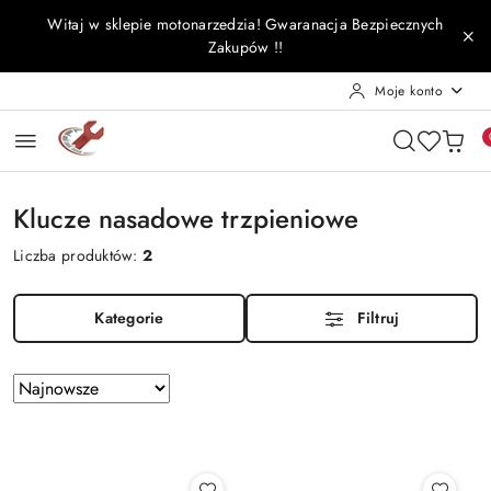
Przejdź do treści głównej
Przejdź do wyszukiwarki
Przejdź do moje konto
Przejdź do menu głównego
Przejdź do stopki
Witaj w sklepie motonarzedzia! Gwaranacja Bezpiecznych
Zakupów !!
Moje konto
Klucze nasadowe trzpieniowe
Liczba produktów:
2
Kategorie
Filtruj
Zastosowano
Sortuj
według
sortowanie:
Najnowsze.