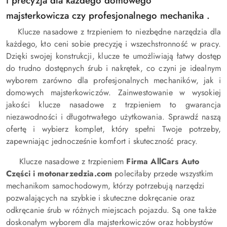
i precyzja dla każdego domowego
majsterkowicza
czy profesjonalnego mechanika .
Klucze nasadowe z trzpieniem to niezbędne narzędzia dla
każdego, kto ceni sobie precyzję i wszechstronność w pracy.
Dzięki swojej konstrukcji, klucze te umożliwiają łatwy dostęp
do trudno dostępnych śrub i nakrętek, co czyni je idealnym
wyborem zarówno dla profesjonalnych mechaników, jak i
domowych majsterkowiczów. Zainwestowanie w wysokiej
jakości klucze nasadowe z trzpieniem to gwarancja
niezawodności i długotrwałego użytkowania. Sprawdź naszą
ofertę i wybierz komplet, który spełni Twoje potrzeby,
zapewniając jednocześnie komfort i skuteczność pracy.
Klucze nasadowe z trzpieniem
Firma AllCars Auto
Części i motonarzedzia.com
poleciłaby przede wszystkim
mechanikom samochodowym, którzy potrzebują narzędzi
pozwalających na szybkie i skuteczne dokręcanie oraz
odkręcanie śrub w różnych miejscach pojazdu. Są one także
doskonałym wyborem dla majsterkowiczów oraz hobbystów