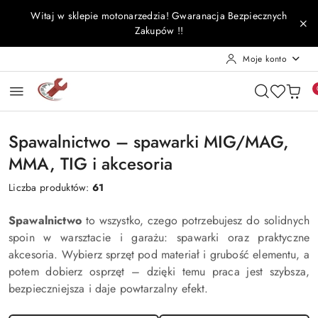
Przejdź do treści głównej
Przejdź do wyszukiwarki
Przejdź do moje konto
Przejdź do menu głównego
Przejdź do stopki
Witaj w sklepie motonarzedzia! Gwaranacja Bezpiecznych
Zakupów !!
Moje konto
Spawalnictwo – spawarki MIG/MAG,
MMA, TIG i akcesoria
Liczba produktów:
61
Spawalnictwo
to wszystko, czego potrzebujesz do solidnych
spoin w warsztacie i garażu: spawarki oraz praktyczne
akcesoria. Wybierz sprzęt pod materiał i grubość elementu, a
potem dobierz osprzęt – dzięki temu praca jest szybsza,
bezpieczniejsza i daje powtarzalny efekt.