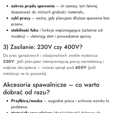
zakres prądu spawania
– im szerszy, tym łatwiej
dopasować do różnych grubości materiału,
cykl pracy
– ważny, gdy planujesz dłuższe spawanie bez
przerw,
stabilność łuku
i funkcje wspomagające (zależnie od
modelu) – ułatwiają start i prowadzenie spoiny.
3) Zasilanie: 230V czy 400V?
Do prac garażowych i okazjonalnych zwykle wystarcza
230V
. Jeśli planujesz intensywniejszą pracę warsztatową i
większe obciążenia – rozważ sprzęt pod
400V
(jeśli
instalacja na to pozwala).
Akcesoria spawalnicze – co warto
dobrać od razu?
Przyłbica/maska
– wygodna praca i ochrona wzroku to
podstawa.
Materiały spawalnicze
(drut/elektrody) dobrane do