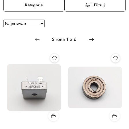
Kategorie
Filtruj
Zastosowano
Sortuj
według
sortowanie:
Najnowsze.