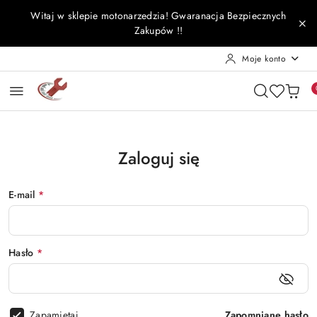
Przejdź do treści głównej
Przejdź do wyszukiwarki
Przejdź do moje konto
Przejdź do menu głównego
Przejdź do stopki
Witaj w sklepie motonarzedzia! Gwaranacja Bezpiecznych
Zakupów !!
Moje konto
Zaloguj się
E-mail
*
Hasło
*
Zapamiętaj
Zapomniane hasło