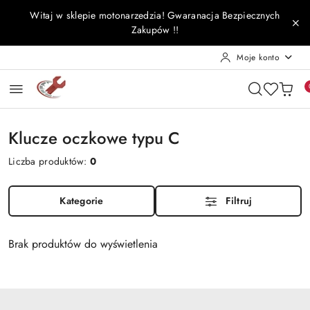
Przejdź do treści głównej
Przejdź do wyszukiwarki
Przejdź do moje konto
Przejdź do menu głównego
Przejdź do stopki
Witaj w sklepie motonarzedzia! Gwaranacja Bezpiecznych
Zakupów !!
Moje konto
Klucze oczkowe typu C
Liczba produktów:
0
Kategorie
Filtruj
Brak produktów do wyświetlenia