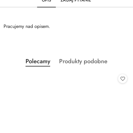
OPIS
ZADAJ PYTANIE
Pracujemy nad opisem.
Produkty
Produkty
Polecamy
Produkty podobne
Pomiń karuzelę produktów
o
o
statusie:
statusie: