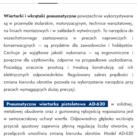
Wiertarki i wkrętaki pneumatyczne
powszechnie wykorzystywane
są w przemyśle stolarskim, motoryzacyjnym, technice warsztatowej,
na liniach montażowych i w zakładach wytwórczych. To narzędzia do
wszechstronnego zastosowania w pracach naprawczych i
konserwacyjnych – są przydatne dla zawodowców i hobbystów.
Cechuje je wyjątkowa jakość wykonania – są ergonomiczne i
poręczne dla użytkownika, odporne na przypadkowe uszkodzenia.
Posiadają znacznie prostszą i trwalszą konstrukcję od ich
elektrycznych odpowiedników. Regulowany zakres prędkości i
zmiana kierunku obrotów pozwala na wykorzystanie narzędzia przy
pracach wymagających dużej precyzji.
Pneumatyczna wiertarka pistoletowa AD-630
w solidnej,
metalowej obudowie oraz z gumowaną rękojeścią wyposażona jest
w samozaciskowy uchwyt wiertła. Odpowiednio głęboko wciśnięty
przycisk spustowy zapewnia płynną regulację liczby otworów, a
przełącznik umożliwia zmianę kierunku obrotów. Model AD-630