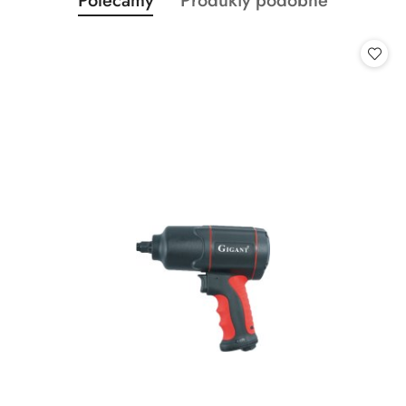
Polecamy
Produkty podobne
Pomiń karuzelę produktów
o
o
statusie:
statusie: