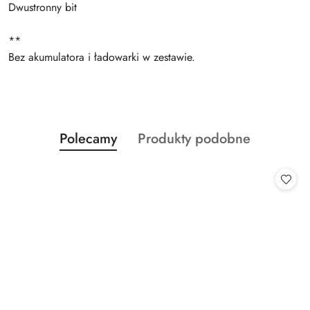
Dwustronny bit
**
Bez akumulatora i ładowarki w zestawie.
Produkty
Produkty
Polecamy
Produkty podobne
Pomiń karuzelę produktów
o
o
statusie:
statusie: