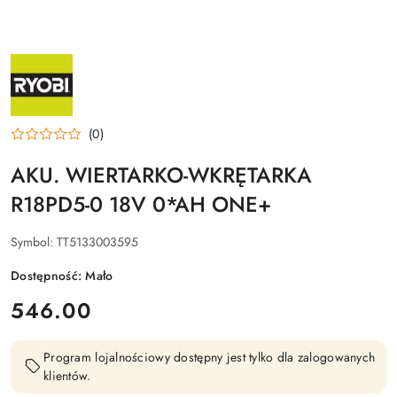
NAZWA
PRODUCENTA:
RYOBI
(0)
AKU. WIERTARKO-WKRĘTARKA
R18PD5-0 18V 0*AH ONE+
Symbol:
TT5133003595
Dostępność:
Mało
cena:
546.00
Program lojalnościowy dostępny jest tylko dla zalogowanych
klientów.