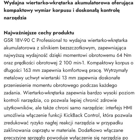
Wydajna wiertarko-wkrętarka akumulatorowa oferująca
kompaktowy wymiar korpusu i doskonałą kontrolę
narzędzia
Najważniejsze cechy produktu
GSR 18V-90 C Professional to wydajna wiertarko-wkrętarka
akumulatorowa z silnikiem bezszczotkowym, zapewniająca
najwyższą wydajność dzięki momentowi obrotowemu 64 Nm
oraz prędkości obrotowej 2 100 min-1. Kompaktowy korpus o
długości 163 mm zapewnia komfortową pracę. Wytrzymały
metalowy uchwyt wiertarski 13 mm zapewnia doskonałe
przeniesienie momentu obrotowego podczas każdego
zadania. Wiertarko-wkrętarka zapewnia bardzo wysoki poziom
kontroli narzędzia, co pozwala lepiej chronić zdrowie
użytkowników, ale także chroni samo narzędzie: interfejs HMI
umożliwia włączenie funkcji KickBack Control, która pozwala
zredukować ryzyko nagłej reakcji narzędzia w przypadku
zaklinowania osprzętu w materiale. Dodatkowo włączane
precyzyjne sprzęgło powoduje wyłączenie się narzędzia po