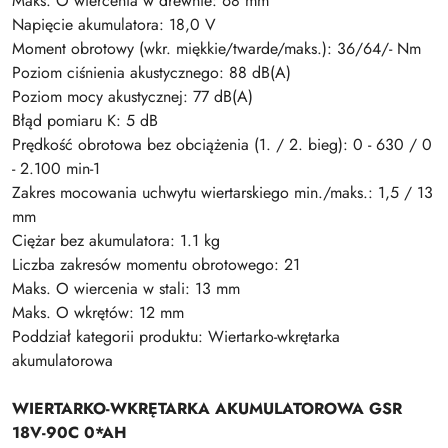
Maks. O wiercenia w drewnie: 68 mm
Napięcie akumulatora: 18,0 V
Moment obrotowy (wkr. miękkie/twarde/maks.): 36/64/- Nm
Poziom ciśnienia akustycznego: 88 dB(A)
Poziom mocy akustycznej: 77 dB(A)
Błąd pomiaru K: 5 dB
Prędkość obrotowa bez obciążenia (1. / 2. bieg): 0 - 630 / 0
- 2.100 min-1
Zakres mocowania uchwytu wiertarskiego min./maks.: 1,5 / 13
mm
Ciężar bez akumulatora: 1.1 kg
Liczba zakresów momentu obrotowego: 21
Maks. O wiercenia w stali: 13 mm
Maks. O wkrętów: 12 mm
Poddział kategorii produktu: Wiertarko-wkrętarka
akumulatorowa
WIERTARKO-WKRĘTARKA AKUMULATOROWA GSR
18V-90C 0*AH