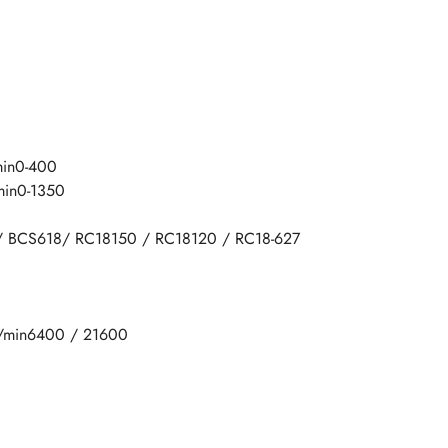
min0-400
min0-1350
 / BCS618/ RC18150 / RC18120 / RC18-627
a/min6400 / 21600