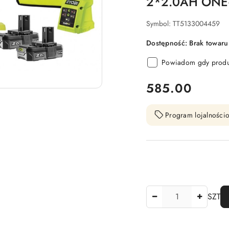
2*2.0AH ONE
Symbol:
TT5133004459
Dostępność:
Brak towaru
Powiadom gdy produk
cena:
585.00
Program lojalnościo
Ilość
SZT