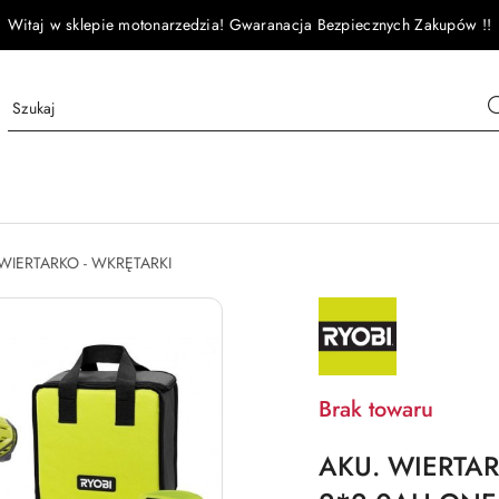
Witaj w sklepie motonarzedzia! Gwaranacja Bezpiecznych Zakupów !!
WIERTARKO - WKRĘTARKI
NAZWA
PRODUCENTA:
RYOBI
Brak towaru
AKU. WIERTA