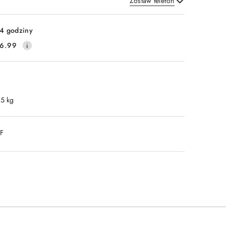
Zostaw telefon
Wyślij
4 godziny
6.99
.5 kg
DF