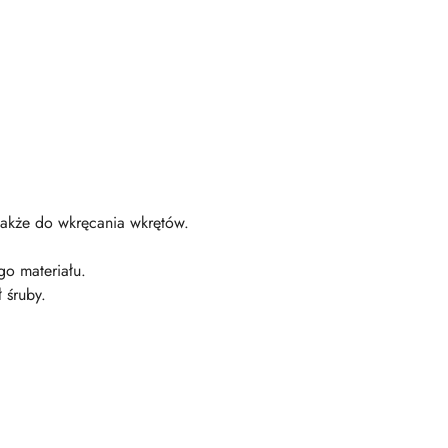
także do wkręcania wkrętów.
o materiału.
 śruby.