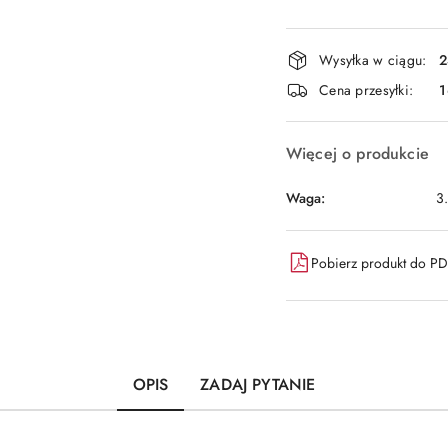
Dostępność
Wysyłka w ciągu:
2
i
Cena przesyłki:
1
dostawa
Więcej o produkcie
Waga:
3
Pobierz produkt do P
OPIS
ZADAJ PYTANIE