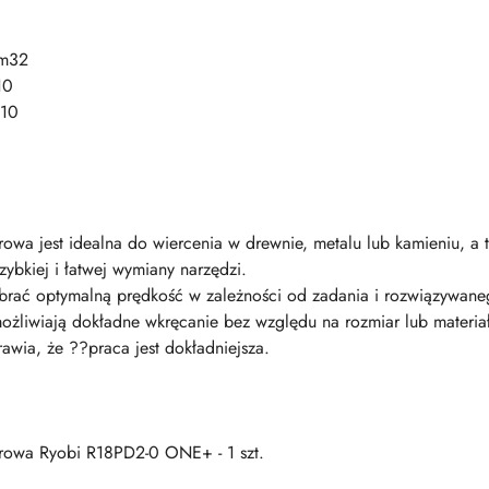
mm32
10
m10
owa jest idealna do wiercenia w drewnie, metalu lub kamieniu, a 
ybkiej i łatwej wymiany narzędzi.
rać optymalną prędkość w zależności od zadania i rozwiązywaneg
liwiają dokładne wkręcanie bez względu na rozmiar lub materiał
awia, że ??praca jest dokładniejsza.
arowa Ryobi R18PD2-0 ONE+ - 1 szt.