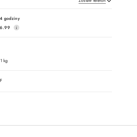
Zostaw telefon
Wyślij
4 godziny
6.99
.1 kg
DF