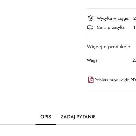
Dostępność
Wysyłka w ciągu:
2
i
Cena przesyłki:
1
dostawa
Więcej o produkcie
Waga:
2
Pobierz produkt do P
OPIS
ZADAJ PYTANIE