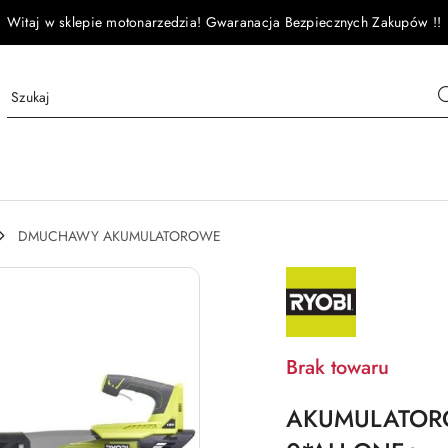
Witaj w sklepie motonarzedzia! Gwaranacja Bezpiecznych Zakupów !!
DMUCHAWY AKUMULATOROWE
NAZWA
PRODUCENTA:
RYOBI
Brak towaru
AKUMULATOR