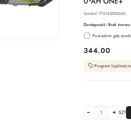
0*AH ONE+
Symbol:
TT5133003662
Dostępność:
Brak towaru
Powiadom gdy produk
cena:
344.00
Program lojalnościo
Ilość
SZT