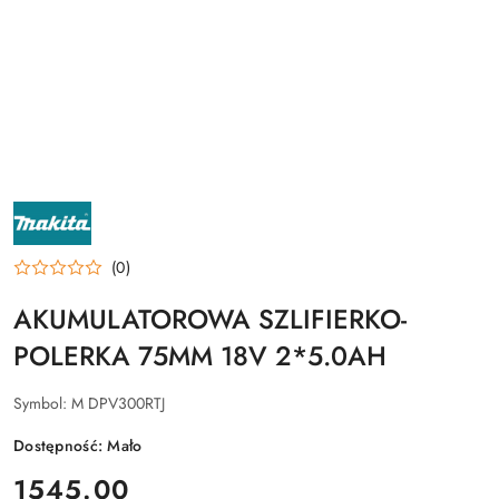
NAZWA
PRODUCENTA:
MAKITA
(0)
AKUMULATOROWA SZLIFIERKO-
POLERKA 75MM 18V 2*5.0AH
Symbol:
M DPV300RTJ
Dostępność:
Mało
cena:
1545.00