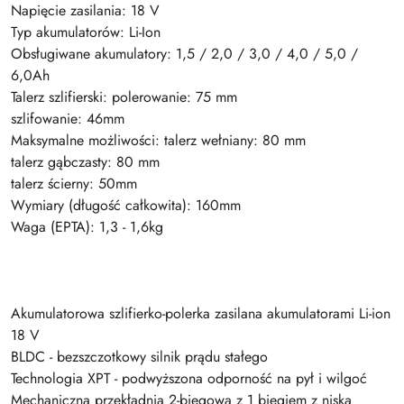
Napięcie zasilania: 18 V
Typ akumulatorów: Li-Ion
Obsługiwane akumulatory: 1,5 / 2,0 / 3,0 / 4,0 / 5,0 /
6,0Ah
Talerz szlifierski: polerowanie: 75 mm
szlifowanie: 46mm
Maksymalne możliwości: talerz wełniany: 80 mm
talerz gąbczasty: 80 mm
talerz ścierny: 50mm
Wymiary (długość całkowita): 160mm
Waga (EPTA): 1,3 - 1,6kg
Akumulatorowa szlifierko-polerka zasilana akumulatorami Li-ion
18 V
BLDC - bezszczotkowy silnik prądu stałego
Technologia XPT - podwyższona odporność na pył i wilgoć
Mechaniczna przekładnia 2-biegowa z 1 biegiem z niską