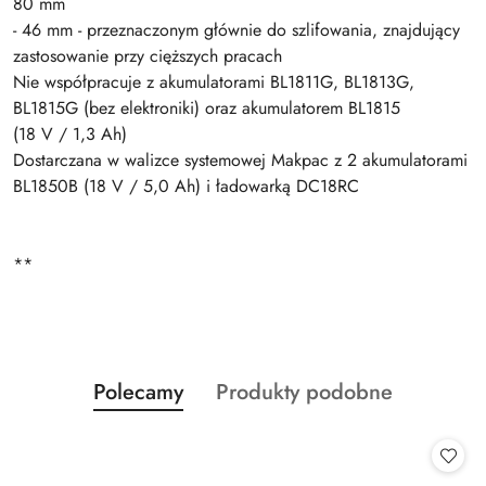
80 mm
- 46 mm - przeznaczonym głównie do szlifowania, znajdujący
zastosowanie przy cięższych pracach
Nie współpracuje z akumulatorami BL1811G, BL1813G,
BL1815G (bez elektroniki) oraz akumulatorem BL1815
(18 V / 1,3 Ah)
Dostarczana w walizce systemowej Makpac z 2 akumulatorami
BL1850B (18 V / 5,0 Ah) i ładowarką DC18RC
**
Produkty
Produkty
Polecamy
Produkty podobne
Pomiń karuzelę produktów
o
o
statusie:
statusie: