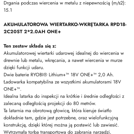
Drgania podczas wiercenia w metalu z niepewnością (m/s2):
15.1
AKUMULATOROWA WIERTARKO-WKRĘTARKA RPD18-
2C20ST 2*2.0AH ONE+
Ten zestaw składa się z:
Akumulatorowej wiertarki udarowej idealnej do wiercenia w
drewnie lub metalu, wkręcania, a nawet wiercenia w murze
dzięki funkcji udaru.
Dwie baterie RYOBI® Lithium+™ 18V ONE+™ 2,0 Ah.
Ładowarka kompatybilna ze wszystkimi akumulatorami 18V
ONE+™.
Idealna latarka do inspekcji na krótkie i średnie odległości z
zalecaną odległością projekcji do 80 metrów.
Ta latarnia ma obrotową głowicę, która kieruje światło
dokładnie tam, gdzie jest potrzebne, oraz wielofunkcyjną
konstrukcję, dzięki której można ją postawić lub zawiesić.
Wytrzymała torba transportowa do zabrania narzędzi,