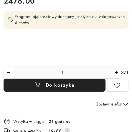
cena:
2476.00
Program lojalnościowy dostępny jest tylko dla zalogowanych
klientów.
Ilość
SZT
Do koszyka
Zostaw telefon
Dostępność
Wysyłka w ciągu:
24 godziny
i
Wyślij
Cena przesyłki:
16.99