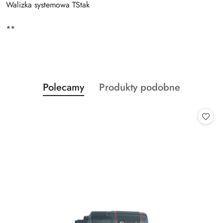
Walizka systemowa TStak
**
Produkty
Produkty
Polecamy
Produkty podobne
Pomiń karuzelę produktów
o
o
statusie:
statusie: