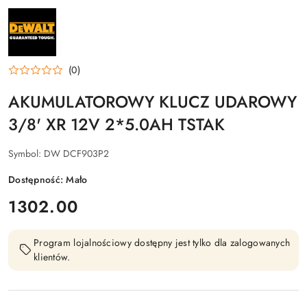
NAZWA
PRODUCENTA:
DEWALT
(0)
AKUMULATOROWY KLUCZ UDAROWY
3/8' XR 12V 2*5.0AH TSTAK
Symbol:
DW DCF903P2
Dostępność:
Mało
cena:
1302.00
Program lojalnościowy dostępny jest tylko dla zalogowanych
klientów.