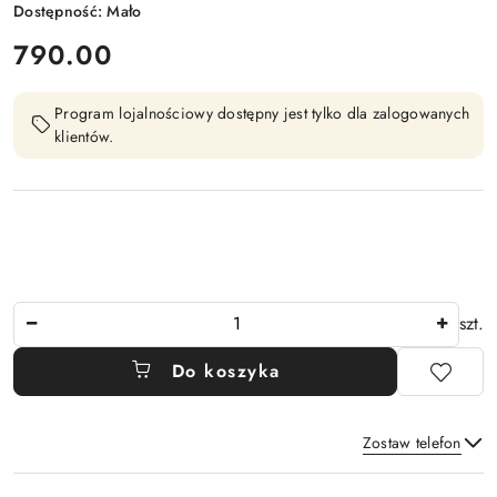
Dostępność:
Mało
cena:
790.00
Program lojalnościowy dostępny jest tylko dla zalogowanych
klientów.
Ilość
szt.
Do koszyka
Zostaw telefon
Dostępność