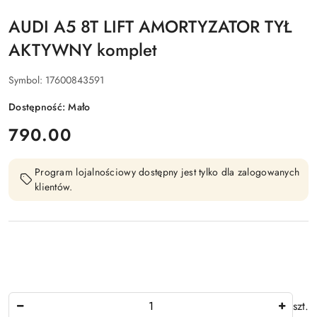
AUDI A5 8T LIFT AMORTYZATOR TYŁ
AKTYWNY komplet
Symbol:
17600843591
Dostępność:
Mało
cena:
790.00
Program lojalnościowy dostępny jest tylko dla zalogowanych
klientów.
Ilość
szt.