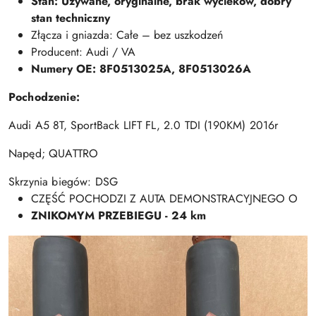
Stan: Używane, oryginalne, brak wycieków, dobry
stan techniczny
Złącza i gniazda: Całe – bez uszkodzeń
Producent: Audi / VA
Numery OE: 8F0513025A, 8F0513026A
Pochodzenie:
Audi A5 8T, SportBack LIFT FL, 2.0 TDI (190KM) 2016r
Napęd; QUATTRO
Skrzynia biegów: DSG
CZĘŚĆ POCHODZI Z AUTA DEMONSTRACYJNEGO O
ZNIKOMYM PRZEBIEGU - 24 km