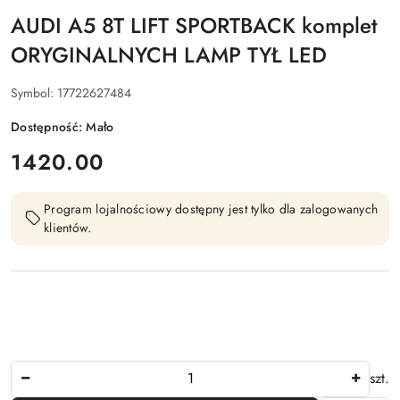
AUDI A5 8T LIFT SPORTBACK komplet
ORYGINALNYCH LAMP TYŁ LED
Symbol:
17722627484
Dostępność:
Mało
cena:
1420.00
Program lojalnościowy dostępny jest tylko dla zalogowanych
klientów.
Ilość
szt.