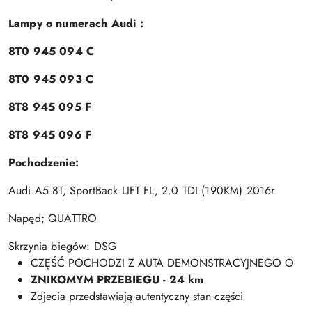
Lampy o numerach Audi :
8T0 945 094 C
8T0 945 093 C
8T8 945 095 F
8T8 945 096 F
Pochodzenie:
Audi A5 8T, SportBack LIFT FL, 2.0 TDI (190KM) 2016r
Napęd; QUATTRO
Skrzynia biegów: DSG
CZĘŚĆ POCHODZI Z AUTA DEMONSTRACYJNEGO O
ZNIKOMYM PRZEBIEGU - 24 km
Zdjecia przedstawiają autentyczny stan części