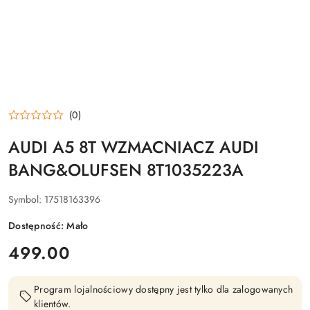
(0)
AUDI A5 8T WZMACNIACZ AUDI
BANG&OLUFSEN 8T1035223A
Symbol:
17518163396
Dostępność:
Mało
cena:
499.00
Program lojalnościowy dostępny jest tylko dla zalogowanych
klientów.