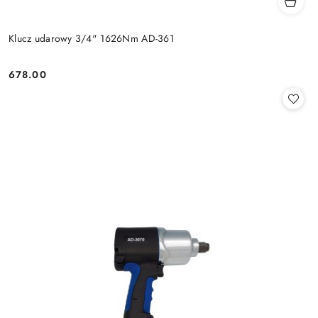
Klucz udarowy 3/4" 1626Nm AD-361
678.00
Cena: