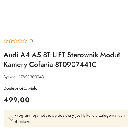
(0)
Audi A4 A5 8T LIFT Sterownik Moduł
Kamery Cofania 8T0907441C
Symbol:
17828300948
Dostępność:
Mało
cena:
499.00
Program lojalnościowy dostępny jest tylko dla zalogowanych
klientów.