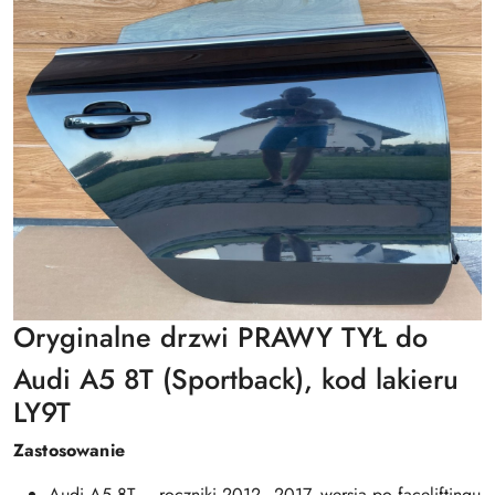
Oryginalne drzwi PRAWY TYŁ do
Audi A5 8T (Sportback), kod lakieru
LY9T
Zastosowanie
Audi A5 8T – roczniki 2012–2017, wersja po faceliftingu