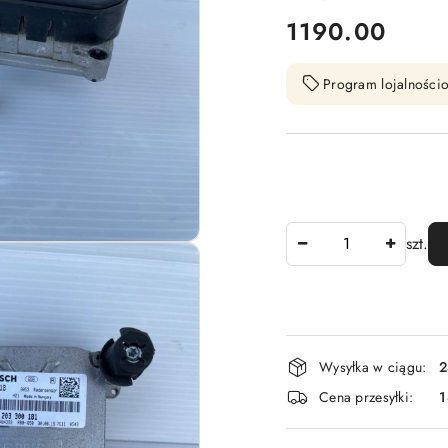
cena:
1190.00
Program lojalnościo
Ilość
szt.
Dostępność
Wysyłka w ciągu:
2
i
Cena przesyłki:
1
dostawa