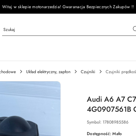
Witaj w sklepie motonarzedzia! Gwaranacja Bezpiecznych Zakupów !!
ochodowe
Układ elektryczny, zapłon
Czujniki
Czujniki prędkoś
Audi A6 A7 C7 
4G0907561B O
Symbol:
17808985586
Dostępność:
Mało