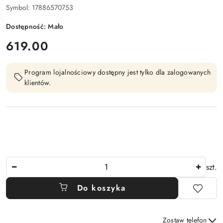
Symbol:
17886570753
Dostępność:
Mało
cena:
619.00
Program lojalnościowy dostępny jest tylko dla zalogowanych
klientów.
Ilość
szt.
Do koszyka
Zostaw telefon