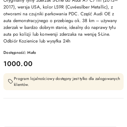
Oryginalny tylny zderzak S-Line do Audi A7 C7 lift (2013–
2017), wersja USA, kolor LS9R (Cuvéesilber Metallic), z
otworami na czujniki parkowania PDC. Część Audi OE z
auta demonstracyjnego o przebiegu ok. 38 km – używany
zderzak w bardzo dobrym stanie, idealny do naprawy tyłu
auta po kolizji lub konwersji zderzaka na wersję S-Line.
Odbiór Kozienice lub wysyłka 24h
Dostępność:
Mało
cena:
1000.00
Program lojalnościowy dostępny jest tylko dla zalogowanych
klientów.