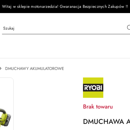
Witaj w sklepie motonarzedzia! Gwaranacja Bezpiecznych Zakupów !!
DMUCHAWY AKUMULATOROWE
NAZWA
PRODUCENTA:
RYOBI
Brak towaru
DMUCHAWA A