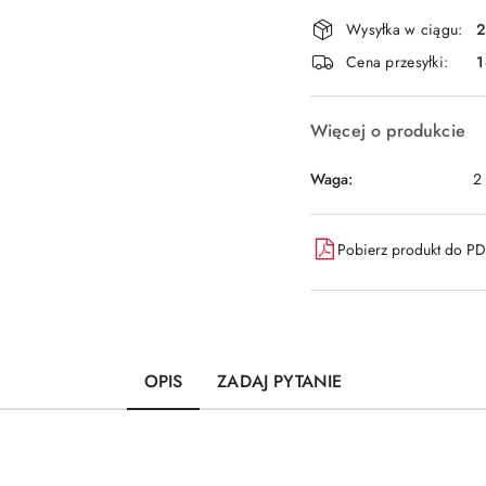
Dostępność
Wysyłka w ciągu:
2
i
Cena przesyłki:
1
dostawa
Więcej o produkcie
Waga:
2
Pobierz produkt do P
OPIS
ZADAJ PYTANIE