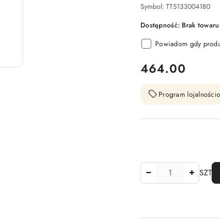
Symbol:
TT5133004180
Dostępność:
Brak towaru
Powiadom gdy produk
cena:
464.00
Program lojalnościo
Ilość
SZT