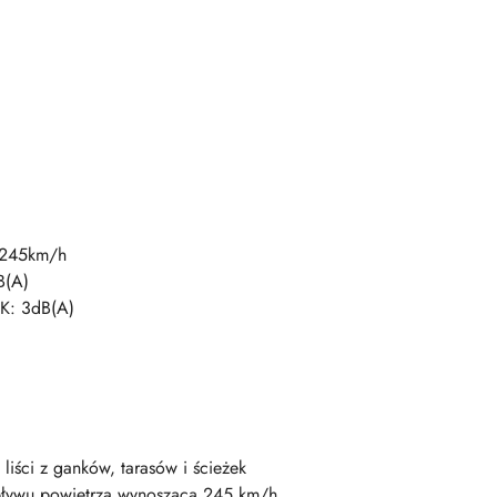
 245km/h
B(A)
K: 3dB(A)
liści z ganków, tarasów i ścieżek
pływu powietrza wynoszącą 245 km/h