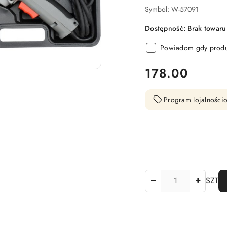
Symbol:
W-57091
Dostępność:
Brak towaru
Powiadom gdy produk
cena:
178.00
Program lojalnościo
Ilość
SZT