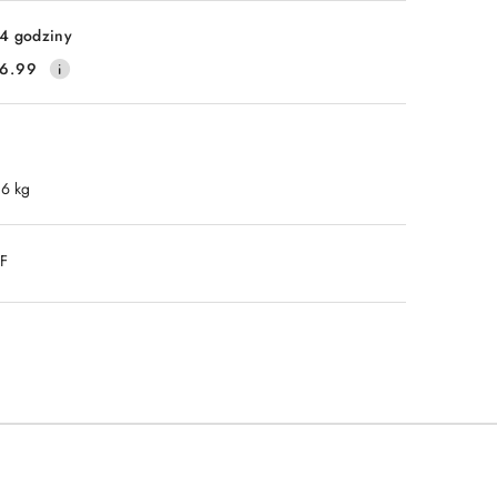
4 godziny
6.99
.6 kg
DF