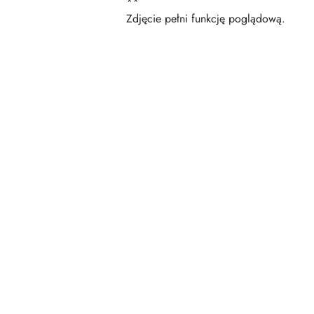
**
Zdjęcie pełni funkcję poglądową.
Pomiń karuzelę produktów