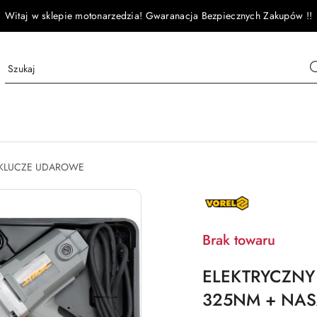
Witaj w sklepie motonarzedzia! Gwaranacja Bezpiecznych Zakupów !!
KLUCZE UDAROWE
NAZWA
PRODUCENTA:
VOREL
Brak towaru
ELEKTRYCZN
325NM + NAS