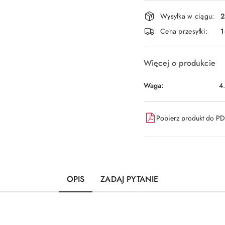
Dostępność
Wysyłka w ciągu:
2
i
Cena przesyłki:
1
dostawa
Więcej o produkcie
Waga:
4
Pobierz produkt do P
OPIS
ZADAJ PYTANIE