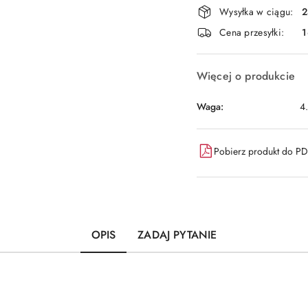
Dostępność
Wysyłka w ciągu:
2
i
Cena przesyłki:
1
dostawa
Więcej o produkcie
Waga:
4
Pobierz produkt do P
OPIS
ZADAJ PYTANIE