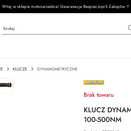
Witaj w sklepie motonarzedzia! Gwaranacja Bezpiecznych Zakupów !!
WE
KLUCZE
DYNAMOMETRYCZNE
NAZWA
PRODUCENTA:
PROXXON
Brak towaru
KLUCZ DYNA
100-500NM