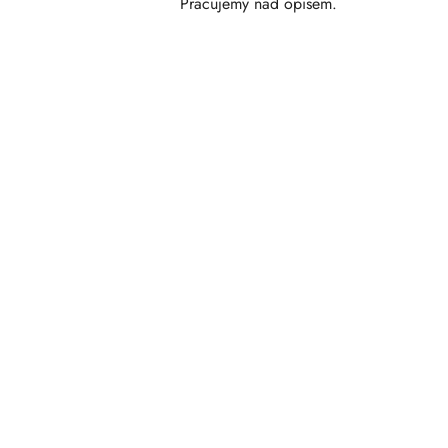
Pracujemy nad opisem.
Pomiń karuzelę produktów