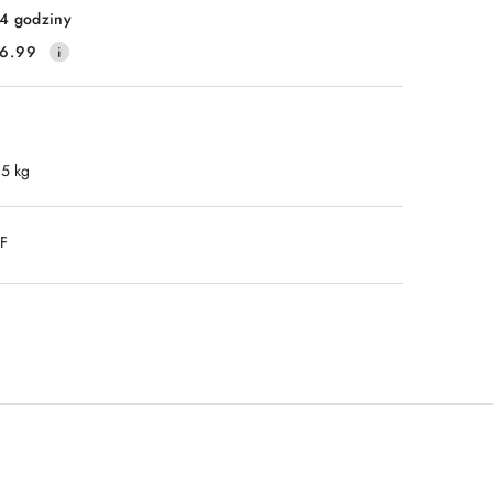
4 godziny
6.99
.5 kg
DF