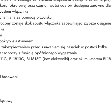
dkości obrotowej oraz częstotliwości udarów dostępna zarówno dl
spustem włącznika
uchamiana za pomocą przycisku
rócony zostaje skok spustu włącznika zapewniając szybsze osiągni
ika
Nm
pokryty elastomerem
 zabezpieczeniem przed zsuwaniem się nasadek w postaci kołka
ar roboczy z funkcją opóźnionego wygaszania
11G, BL1813G, BL1815G (bez elektroniki) oraz akumulatorem BL18
i ładowarki
glądową.