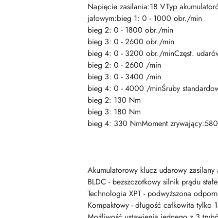
Napięcie zasilania:18 VTyp akumulator
jałowym:bieg 1: 0 - 1000 obr./min
bieg 2: 0 - 1800 obr./min
bieg 3: 0 - 2600 obr./min
bieg 4: 0 - 3200 obr./minCzęst. udaró
bieg 2: 0 - 2600 /min
bieg 3: 0 - 3400 /min
bieg 4: 0 - 4000 /minŚruby standardo
bieg 2: 130 Nm
bieg 3: 180 Nm
bieg 4: 330 NmMoment zrywający:580 
Akumulatorowy klucz udarowy zasilany 
BLDC - bezszczotkowy silnik prądu stał
Technologia XPT - podwyższona odporno
Kompaktowy - długość całkowita tylk
Możliwość ustawienia jednego z 3 tryb