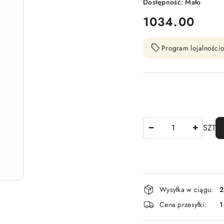
Dostępność:
Mało
cena:
1034.00
Program lojalnościo
Ilość
SZT
Dostępność
Wysyłka w ciągu:
2
i
Cena przesyłki:
1
dostawa