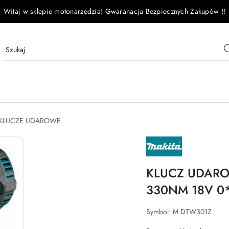
Witaj w sklepie motonarzedzia! Gwaranacja Bezpiecznych Zakupów !!
KLUCZE UDAROWE
NAZWA
PRODUCENTA:
MAKITA
KLUCZ UDARO
330NM 18V 0
Symbol:
M DTW301Z