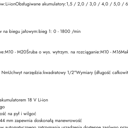
ów:Li-ionObsługiwane akumulatory:1,5 / 2,0 / 3,0 / 4,0 / 5,0 / 
w na biegu jałowym:bieg 1: 0 - 1800 /min
we:M10 - M20Śruba o wys. wytrzym. na rozciąganie:M10 - M16Ma
NmUchwyt narzędzia:kwadratowy 1/2"Wymiary (długość całkowita
akumulatorem 18 V Li-ion
ego
ść na pył i wilgoć
o 144 mm zapewnia doskonałą manewrowość
ów automatycznego zatrzymania urządzenia dostępne zarówno przy