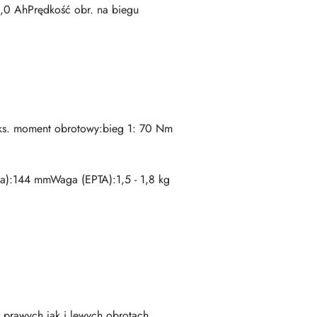
6,0 AhPrędkość obr. na biegu
ks. moment obrotowy:bieg 1: 70 Nm
):144 mmWaga (EPTA):1,5 - 1,8 kg
 prawych jak i lewych obrotach