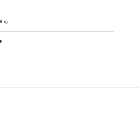
.8 kg
DF