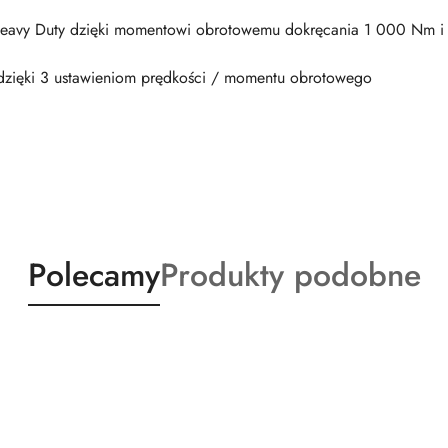
Heavy Duty dzięki momentowi obrotowemu dokręcania 1 000 Nm 
 dzięki 3 ustawieniom prędkości / momentu obrotowego
Produkty
Produkty
Polecamy
Produkty podobne
o
o
statusie:
statusie: