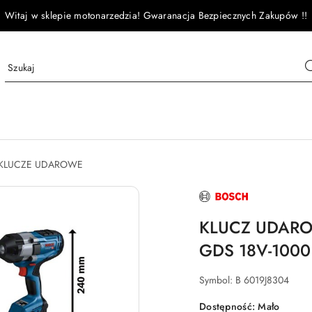
Witaj w sklepie motonarzedzia! Gwaranacja Bezpiecznych Zakupów !!
KLUCZE UDAROWE
NAZWA
PRODUCENTA:
BOSCH
KLUCZ UDAR
GDS 18V-1000
Symbol:
B 6019J8304
Dostępność:
Mało