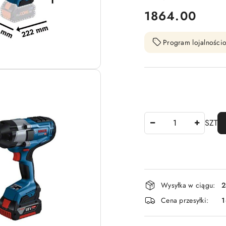
cena:
1864.00
Program lojalnościo
Ilość
SZT
Dostępność
Wysyłka w ciągu:
2
i
Cena przesyłki:
1
dostawa