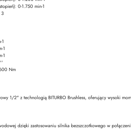
topień): 0-1.750 min-1
 3
-1
n-1
n-1
''
1600 Nm
arowy 1/2" z technologią BITURBO Brushless, oferujący wysoki mo
odowej dzięki zastosowaniu silnika bezszczotkowego w połącze