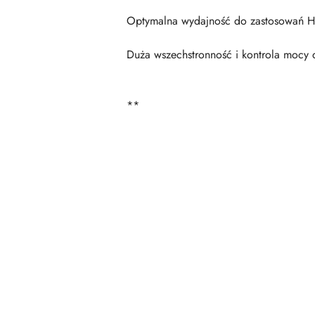
Optymalna wydajność do zastosowań 
Duża wszechstronność i kontrola mocy
**
Pomiń karuzelę produktów