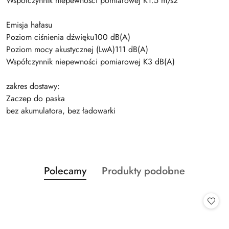
Współczynnik niepewności pomiarowej K1.5 m/s2
Emisja hałasu
Poziom ciśnienia dźwięku100 dB(A)
Poziom mocy akustycznej (LwA)111 dB(A)
Współczynnik niepewności pomiarowej K3 dB(A)
zakres dostawy:
Zaczep do paska
bez akumulatora, bez ładowarki
Produkty
Produkty
Polecamy
Produkty podobne
Pomiń karuzelę produktów
o
o
statusie:
statusie: