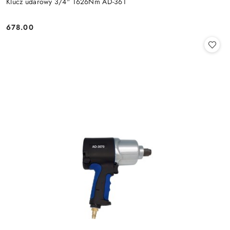
Klucz udarowy 3/4" 1626Nm AD-361
678.00
Cena: