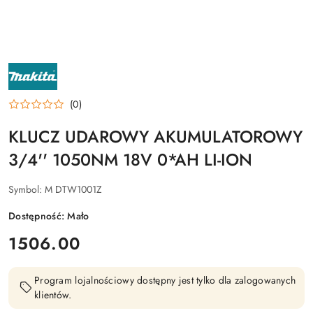
NAZWA
PRODUCENTA:
MAKITA
(0)
KLUCZ UDAROWY AKUMULATOROWY
3/4'' 1050NM 18V 0*AH LI-ION
Symbol:
M DTW1001Z
Dostępność:
Mało
cena:
1506.00
Program lojalnościowy dostępny jest tylko dla zalogowanych
klientów.