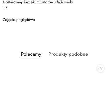
Dostarczany bez akumulatorów i ładowarki
**
Zdjęcie poglądowe
Produkty
Produkty
Polecamy
Produkty podobne
Pomiń karuzelę produktów
o
o
statusie:
statusie: