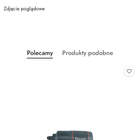
Zdjęcie poglądowe
Produkty
Produkty
Polecamy
Produkty podobne
Pomiń karuzelę produktów
o
o
statusie:
statusie: