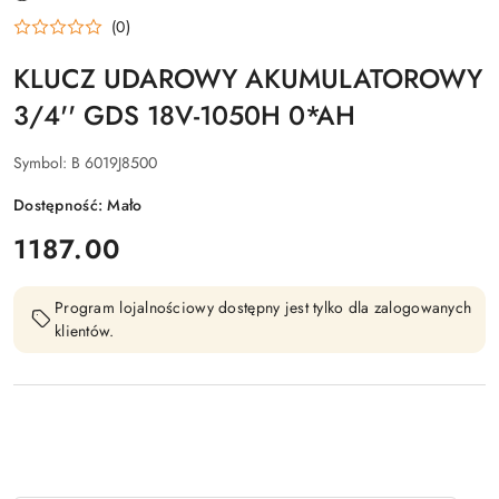
PRODUCENTA:
BOSCH
(0)
KLUCZ UDAROWY AKUMULATOROWY
3/4'' GDS 18V-1050H 0*AH
Symbol:
B 6019J8500
Dostępność:
Mało
cena:
1187.00
Program lojalnościowy dostępny jest tylko dla zalogowanych
klientów.