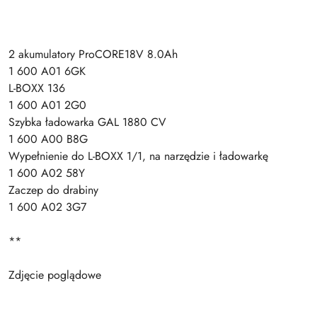
2 akumulatory ProCORE18V 8.0Ah
1 600 A01 6GK
L-BOXX 136
1 600 A01 2G0
Szybka ładowarka GAL 1880 CV
1 600 A00 B8G
Wypełnienie do L-BOXX 1/1, na narzędzie i ładowarkę
1 600 A02 58Y
Zaczep do drabiny
1 600 A02 3G7
**
Zdjęcie poglądowe