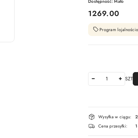
Dostępność:
Mało
cena:
1269.00
Program lojalnościo
Ilość
SZT
Dostępność
Wysyłka w ciągu:
2
i
Cena przesyłki:
1
dostawa