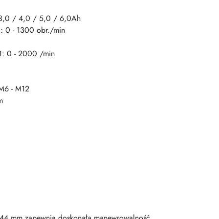
3,0 / 4,0 / 5,0 / 6,0Ah
: 0 - 1300 obr./min
1: 0 - 2000 /min
 M6 - M12
m
o 144 mm zapewnia doskonałą manewrowalność