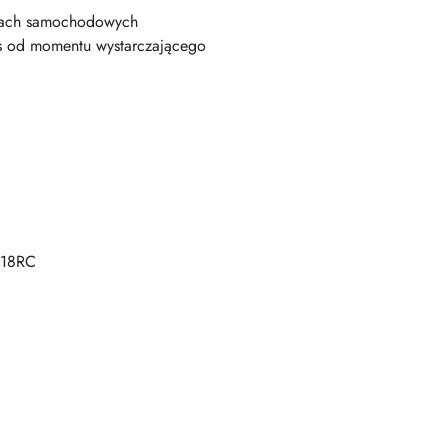
tatach samochodowych
2 s od momentu wystarczającego
C18RC