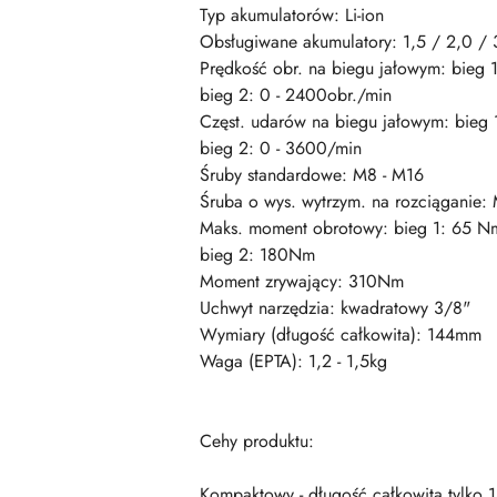
Typ akumulatorów: Li-ion
Obsługiwane akumulatory: 1,5 / 2,0 / 
Prędkość obr. na biegu jałowym: bieg 1
bieg 2: 0 - 2400obr./min
Częst. udarów na biegu jałowym: bieg 
bieg 2: 0 - 3600/min
Śruby standardowe: M8 - M16
Śruba o wys. wytrzym. na rozciąganie:
Maks. moment obrotowy: bieg 1: 65 N
bieg 2: 180Nm
Moment zrywający: 310Nm
Uchwyt narzędzia: kwadratowy 3/8"
Wymiary (długość całkowita): 144mm
Waga (EPTA): 1,2 - 1,5kg
Cehy produktu:
Kompaktowy - długość całkowita tylk