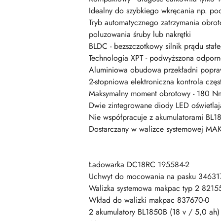
Idealny do szybkiego wkręcania np. po
Tryb automatycznego zatrzymania obrot
poluzowania śruby lub nakrętki
BLDC - bezszczotkowy silnik prądu stał
Technologia XPT - podwyższona odporno
Aluminiowa obudowa przekładni popraw
2-stopniowa elektroniczna kontrola częs
Maksymalny moment obrotowy - 180 N
Dwie zintegrowane diody LED oświetla
Nie współpracuje z akumulatorami BL18
Dostarczany w walizce systemowej MA
Ładowarka DC18RC 195584-2
Uchwyt do mocowania na pasku 34631
Walizka systemowa makpac typ 2 8215
Wkład do walizki makpac 837670-0
2 akumulatory BL1850B (18 v / 5,0 ah)