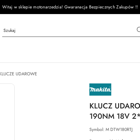
Witaj w sklepie motonarzedzia! Gwaranacja Bezpiecznych Zakupów !!
KLUCZE UDAROWE
NAZWA
PRODUCENTA:
MAKITA
KLUCZ UDARO
190NM 18V 2
Symbol:
M DTW180RTJ