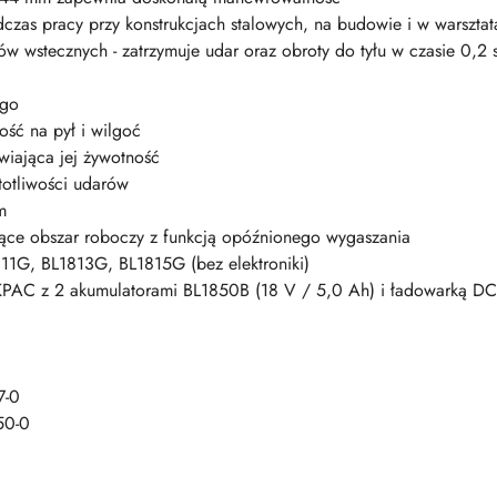
dczas pracy przy konstrukcjach stalowych, na budowie i w warsz
ów wstecznych - zatrzymuje udar oraz obroty do tyłu w czasie 0,
ego
ść na pył i wilgoć
iająca jej żywotność
totliwości udarów
m
jące obszar roboczy z funkcją opóźnionego wygaszania
11G, BL1813G, BL1815G (bez elektroniki)
KPAC z 2 akumulatorami BL1850B (18 V / 5,0 Ah) i ładowarką D
7-0
50-0