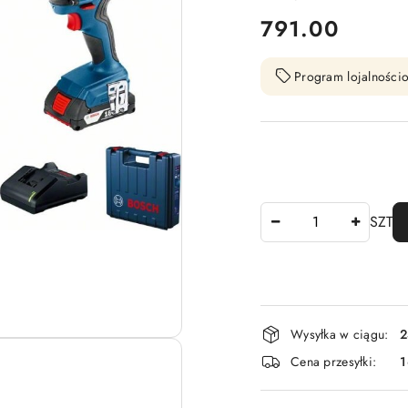
cena:
791.00
Program lojalnościo
Ilość
SZT
Dostępność
Wysyłka w ciągu:
2
i
Cena przesyłki:
1
dostawa