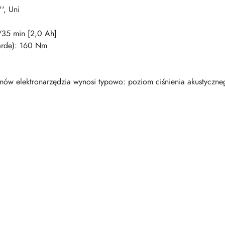
', Uni
/35 min [2,0 Ah]
arde): 160 Nm
w elektronarzędzia wynosi typowo: poziom ciśnienia akustyczne