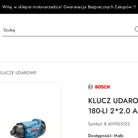
Witaj w sklepie motonarzedzia! Gwaranacja Bezpiecznych Zakupów !!
KLUCZE UDAROWE
NAZWA
PRODUCENTA:
BOSCH
KLUCZ UDAR
180-LI 2*2.0 
Symbol:
B 6019G5123
Dostępność:
Mało